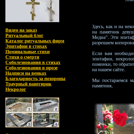
Здесь, как и на не
Видео на заказ
на памятник девуш
Ритуальный блог
Медиа". Эти эпитаф
Каталог ритуальных фирм
разрешаем копироват
Эпитафии в стихах
Поминальные стихи
Если вам необходи
Стихи о смерти
эпитафии, некроло
Соболезнования в стихах
поминки, то обратит
Соболезнования в прозе
на нашем сайте.
Надписи на венках
Благодарность за похороны
Мы постараемся ма
Траурный панегирик
памятник.
Некролог