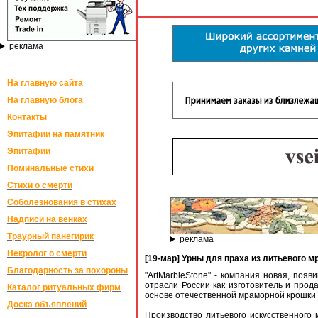
реклама
На главную сайта
На главную блога
Контакты
Эпитафии на памятник
Эпитафии
Поминальные стихи
Стихи о смерти
Соболезнования в стихах
Надписи на венках
Траурный панегирик
реклама
Некролог о смерти
[19-мар] Урны для праха из литьевого м
Благодарность за похороны
"ArtMarbleStone" - компания новая, поя
отрасли России как изготовитель и прод
Каталог ритуальных фирм
основе отечественной мраморной крошки и
Доска объявлений
Производство литьевого искусственного 