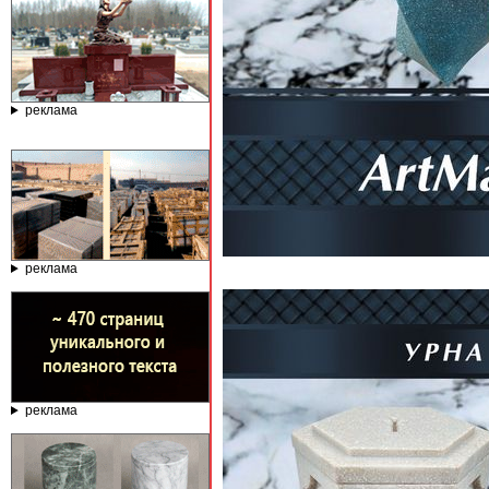
реклама
реклама
реклама