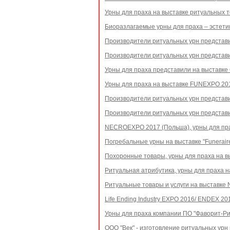
Урны для праха на выставке ритуальных т
Биоразлагаемые урны для праха – эстети
Производители ритуальных урн представ
Производители ритуальных урн представ
Урны для праха представили на выставке Ch
Урны для праха на выставке FUNEXPO 201
Производители ритуальных урн представ
Производители ритуальных урн представи
NECROEXPO 2017 (Польша), урны для пр
Погребальные урны на выставке "Funeraire
Похоронные товары, урны для праха на вы
Ритуальная атрибутика, урны для праха н
Ритуальные товары и услуги на выставке 
Life Ending Industry EXPO 2016/ ENDEX 2
Урны для праха компании ПО "Фаворит-Ри
ООО "Век" - изготовление ритуальных урн