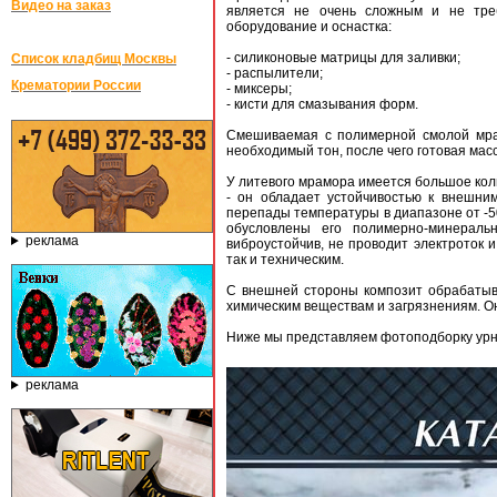
Видео на заказ
является не очень сложным и не тре
оборудование и оснастка:
- силиконовые матрицы для заливки;
Список кладбищ Москвы
- распылители;
Крематории России
- миксеры;
- кисти для смазывания форм.
Смешиваемая с полимерной смолой мра
необходимый тон, после чего готовая мас
У литевого мрамора имеется большое кол
- он обладает устойчивостью к внешни
перепады температуры в диапазоне от -50
обусловлены его полимерно-минераль
реклама
виброустойчив, не проводит электроток и
так и техническим.
С внешней стороны композит обрабатыв
химическим веществам и загрязнениям. Он
Ниже мы представляем фотоподборку урн 
реклама