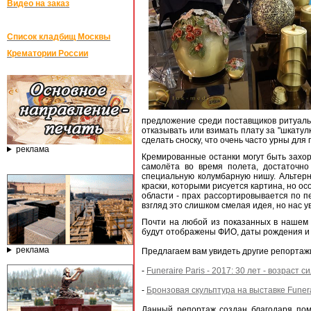
Видео на заказ
Список кладбищ Москвы
Крематории России
предложение среди поставщиков ритуаль
отказывать или взимать плату за "шкатул
сделать сноску, что очень часто урны дл
реклама
Кремированные останки могут быть захоро
самолёта во время полета, достаточн
специальную колумбарную нишу. Альтерн
краски, которыми рисуется картина, но о
области - прах рассортировывается по п
взгляд это слишком смелая идея, но нас 
Почти на любой из показанных в нашем 
будут отображены ФИО, даты рождения и 
реклама
Предлагаем вам увидеть другие репортажи 
-
Funeraire Paris - 2017: 30 лет - возраст 
-
Бронзовая скульптура на выставке Funera
Данный репортаж создан благодаря по