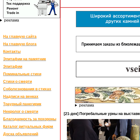
реклама
На главную сайта
На главную блога
Контакты
Эпитафии на памятник
Эпитафии
Поминальные стихи
Стихи о смерти
Соболезнования в стихах
Надписи на венках
Траурный панегирик
реклама
Некролог о смерти
[21-дек] Погребальные урны на выставке
Благодарность за похороны
Каталог ритуальных фирм
Доска объявлений