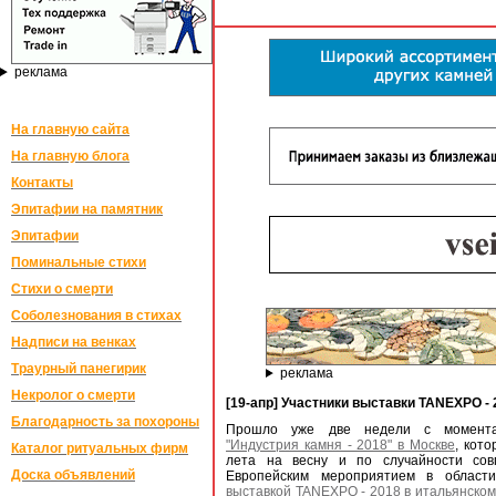
реклама
На главную сайта
На главную блога
Контакты
Эпитафии на памятник
Эпитафии
Поминальные стихи
Стихи о смерти
Соболезнования в стихах
Надписи на венках
Траурный панегирик
реклама
Некролог о смерти
[19-апр] Участники выставки TANEXPO - 
Благодарность за похороны
Прошло уже две недели с момен
"Индустрия камня - 2018" в Москве
, кот
Каталог ритуальных фирм
лета на весну и по случайности сов
Доска объявлений
Европейским мероприятием в области
выставкой TANEXPO - 2018 в итальянском 