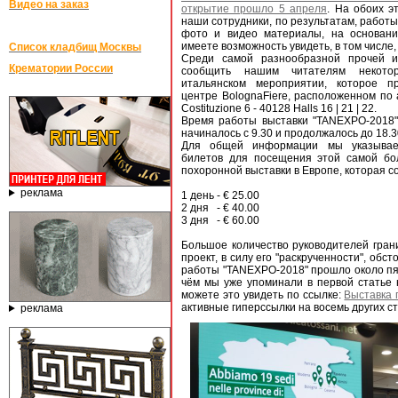
Видео на заказ
открытие прошло 5 апреля
. На обоих э
наши сотрудники, по результатам, работ
фото и видео материалы, на основани
имеете возможность увидеть, в том числе,
Список кладбищ Москвы
Среди самой разнообразной прочей 
Крематории России
сообщить нашим читателям некото
итальянском мероприятии, которое п
центре BolognaFiere, расположенном по а
Costituzione 6 - 40128 Halls 16 | 21 | 22.
Время работы выставки "TANEXPO-2018"
начиналось с 9.30 и продолжалось до 18.3
Для общей информации мы указывае
билетов для посещения этой самой б
похоронной выставки в Европе, которая с
реклама
1 день - € 25.00
2 дня - € 40.00
3 дня - € 60.00
Большое количество руководителей гран
проект, в силу его "раскрученности", об
работы "TANEXPO-2018" прошло около пя
чём мы уже упоминали в первой статье н
можете это увидеть по ссылке:
Выставка 
активные гиперссылки на восемь других ст
реклама