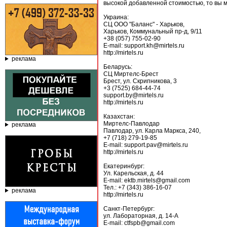
высокой добавленной стоимостью, то вы 
Украина:
СЦ ООО "Баланс" - Харьков,
Харьков, Коммунальный пр-д, 9/11
+38 (057) 755-02-90
E-mail: support.kh@mirtels.ru
http://mirtels.ru
реклама
Беларусь:
СЦ Миртелс-Брест
Брест, ул. Скрипникова, 3
+3 (7525) 684-44-74
support.by@mirtels.ru
http://mirtels.ru
Казахстан:
Миртелс-Павлодар
реклама
Павлодар, ул. Карла Маркса, 240,
+7 (718) 279-19-85
E-mail: support.pav@mirtels.ru
http://mirtels.ru
Екатеринбург:
Ул. Карельская, д. 44
E-mail: ektb.mirtels@gmail.com
Тел.: +7 (343) 386-16-07
реклама
http://mirtels.ru
Санкт-Петербург:
ул. Лабораторная, д. 14-А
E-mail: ctfspb@gmail.com