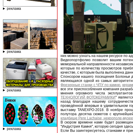
реклама
реклама
них можно узнать на нашем ресурсе по ад
Видеопортфолио позволит вашим потен
мемориальной направленности независимо
которые по количеству просмотров прибл
качестве, с которым была выполнена данн
Спонсором нашего посещения Болоньи дл
являющаяся одной из самых авторитетн
Фрезерные станки с ЧПУ по камню
,
керам
все эти приспособления компания разраба
реклама
мнения огромного числа эксплуатантов
ТЕХНОЛОГИЙ ФОТОКЕРАМИКИ
" являетс
назад благодаря нашему сотрудничест
проведённой впервые в удивительном г
выставку TANEXPO-2018. В ноябре прошл
полутора десятка сюжетов с крупнейш
кладбище Pere Lachaise, некрополе-музее
В скором времени нами будет размеще
"Индустрия Камня", которую сегодня здес
реклама
Если Вы заинтересуетесь станками и п