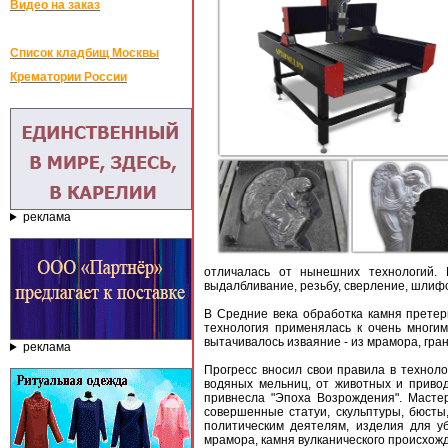
Видео на заказ
Список кладбищ Москвы
Крематории России
реклама
отличалась от нынешних технологий. 
выдалбливание, резьбу, сверление, шлифо
В Средние века обработка камня претер
технология применялась к очень многим
вытачивалось изваяние - из мрамора, гран
реклама
Прогресс вносил свои правила в технол
водяных мельниц, от животных и приво
привнесла "Эпоха Возрождения". Мастер
совершенные статуи, скульптуры, бюсты
политическим деятелям, изделия для у
мрамора, камня вулканического происхожд