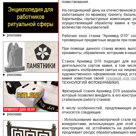
повествования.
На сегодняшний день на отечественном р
работающее по мрамору, граниту, базальт
барельефы, скульптурные композиции, ре
осуществляющий обработку камня в тр
количество пользователей.
реклама
Рабочая зона станка "Архимед D70" со
трехмерные предметные модели при помо
При помощи данного станка можно выпол
орнаменты, обрамления, которыми в наше
Станок Архимед D70 подходит для из
деятельности сортов камня, в том числ
создавать изображения святых на лицево
художественного оформления перед уст
реклама
камня известная своей
техникой для гр
ТЕХНОЛОГИЙ ФОТОКЕРАМИКИ).
Фрезерный станок Архимед D70 разраба
который позволил внедрить в его констр
стабильную работу станков.
К числу особенностей, продлевающих 
относятся следующие:
реклама
- Использование высокопрочной стали пр
конкурентами, использующих для этой 
конструкции, её устойчивость на рабо
продлевает ресурс обрабатывающего кам