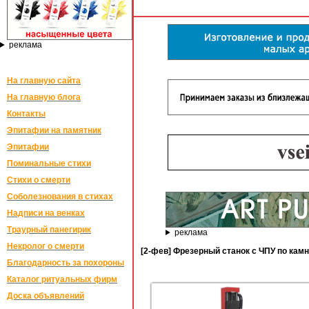
реклама
На главную сайта
На главную блога
Контакты
Эпитафии на памятник
Эпитафии
Поминальные стихи
Стихи о смерти
Соболезнования в стихах
Надписи на венках
Траурный панегирик
реклама
Некролог о смерти
[2-фев] Фрезерный станок с ЧПУ по кам
Благодарность за похороны
Каталог ритуальных фирм
Доска объявлений