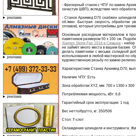
- Фрезерный станок с ЧПУ по камню Архи
зачастую ШВП), вследствие чего обработк
реклама
- Станок Архимед D70 снабжен шпиндел
об./мин. Быстрая скорость обработки у
сплавов), которые употребимы для трех
Основным расходным материалом в проц
памятников размером 50 х 100 см. Подобн
Xiamen Stone Fair 2018 в Сямыне
- набор 
не займёт много места в вашем багаже. 
делать памятники с весьма солидной до
использования в любой мастерской по обр
реклама
художественную резьбу по камню религио
Характеристики Станка Архимед D70, вы
Наличие ЧПУ: Есть
Зона обработки XYZ, мм: 700 x 1300 x 300
Потребляемая мощность, кВт: 6,6
реклама
Гарантийный срок эксплуатации: 1 год
Вес нетто/брутто, кг: 350/506
Стол: Т-слот
Охлаждение шпинделя и инструмента: Ж