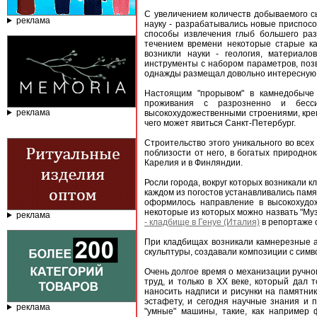
С увеличением количеств добываемого сы
реклама
науку - разрабатывались новые приспос
способы извлечения глыб большего раз
течением времени некоторые старые кар
возникли науки - геология, материа
инструменты с набором параметров, поз
однажды размещал довольно интересную 
Настоящим "прорывом" в камнедобыче 
проживания с разрозненно и бесс
реклама
высокохудожественными строениями, кр
чего может явиться Санкт-Петербург.
Строительство этого уникального во все
поблизости от него, в богатых природно
Карелия и в Финляндии.
Росли города, вокруг которых возникали к
каждом из погостов устанавливались памя
оформилось направление в высокохудо
некоторые из которых можно назвать "Му
реклама
- кладбище в Генуе (Италия)
в репортаже 
При кладбищах возникали камнерезные а
скульптуры, создавали композиции с сим
Очень долгое время о механизации ручног
труд, и только в XX веке, который дал
наносить надписи и рисунки на памятни
эстафету, и сегодня научные знания и 
реклама
"умные" машины, такие, как например 