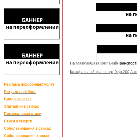
На главную
/
База компаний
/Транспорт
Катафальный транспорт
,
Груз 200
,
Авт
Реклама похоронных услуг
Ритуальный блог
Видео на заказ
Эпитафии в стихах
Поминальные стихи
Стихи о смерти
Соболезнования в стихах
Соболезнования в прозе