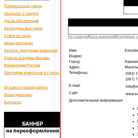
Поминальные свечи
Некролог о смерти
Доска объявлений
Календарь выставок
Стихи на заказ
На главную
/
База компаний
/
Кладбища, 
Наши партнеры
Каталог продукции компаний
Имя:
Evrost
Индекс:
Список кладбищ Москвы
Город:
Xарько
Крематории России
Адрес:
Масельс
Эпитафии животным в стихах
Телефоны:
(093) 
(067) 
E-mail:
info@e
Отзывы о нашей работе
Сайт:
www.ev
Наши дипломы
Дополнительная информация:
Контакты