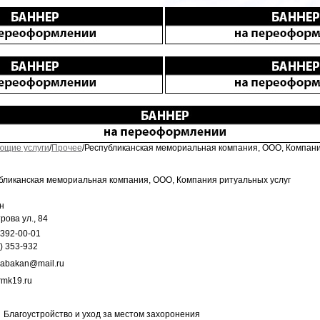
ющие услуги
/
Прочее
/Республиканская мемориальная компания, ООО, Компани
бликанская мемориальная компания, ООО, Компания ритуальныx услуг
н
рова ул., 84
 392-00-01
) 353-932
-abakan@mail.ru
rmk19.ru
Благоустройство и уход за местом захоронения