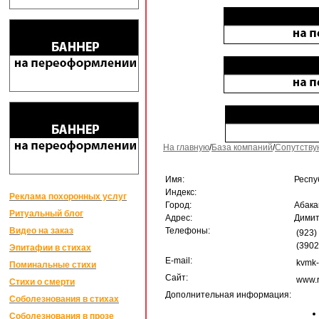
На главную
/
База компаний
/
Сопутству
Имя:
Респу
Индекс:
Реклама похоронных услуг
Город:
Абака
Ритуальный блог
Адрес:
Димит
Видео на заказ
Телефоны:
(923)
(3902
Эпитафии в стихах
E-mail:
kvmk
Поминальные стихи
Сайт:
www.
Стихи о смерти
Дополнительная информация:
Соболезнования в стихах
Соболезнования в прозе