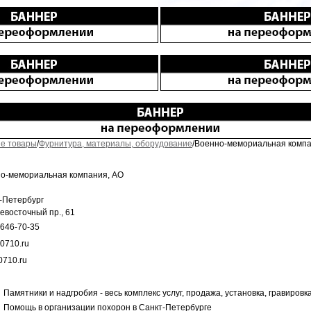
е товары
/
Фурнитура, материалы, оборудование
/Военно-мемориальная компа
о-мемориальная компания, АО
-Петербург
евосточный пр., 61
 646-70-35
0710.ru
0710.ru
Памятники и надгробия - весь комплекс услуг, продажа, установка, гравировк
Помощь в организации похорон в Санкт-Петербурге