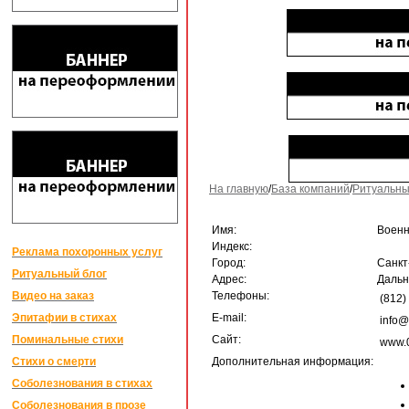
На главную
/
База компаний
/
Ритуальны
Имя:
Военн
Индекс:
Реклама похоронных услуг
Город:
Санкт
Ритуальный блог
Адрес:
Дальн
Видео на заказ
Телефоны:
(812)
Эпитафии в стихах
E-mail:
info@
Поминальные стихи
Сайт:
www.
Стихи о смерти
Дополнительная информация:
Соболезнования в стихах
Соболезнования в прозе