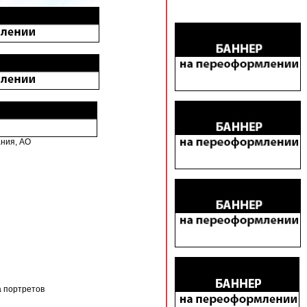
ния, АО
а портретов