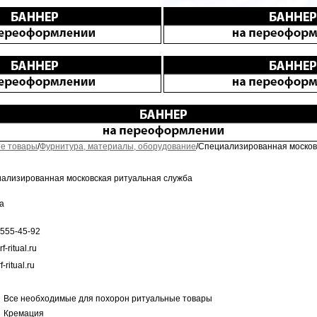
е товары
/
Фурнитура, материалы, оборудование
/Специализированная москов
ализированная московская ритуальная служба
а
 555-45-92
f-ritual.ru
-ritual.ru
Все необходимые для похорон ритуальные товары
Кремация