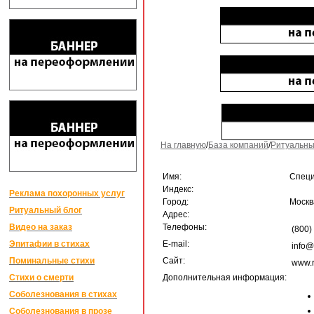
На главную
/
База компаний
/
Ритуальны
Имя:
Специ
Индекс:
Реклама похоронных услуг
Город:
Москв
Ритуальный блог
Адрес:
Видео на заказ
Телефоны:
(800)
Эпитафии в стихах
E-mail:
info@r
Поминальные стихи
Сайт:
www.rf
Стихи о смерти
Дополнительная информация:
Соболезнования в стихах
Соболезнования в прозе