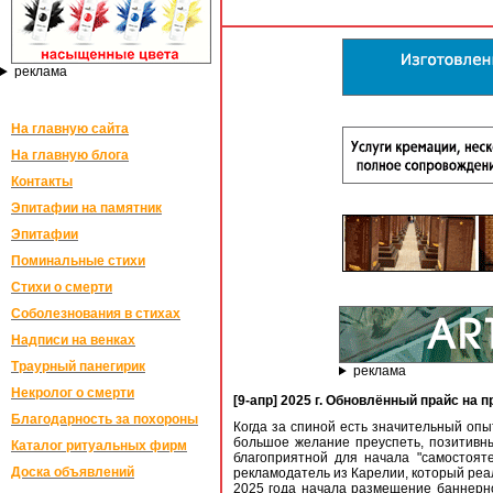
реклама
На главную сайта
На главную блога
Контакты
Эпитафии на памятник
Эпитафии
Поминальные стихи
Стихи о смерти
Соболезнования в стихах
Надписи на венках
Траурный панегирик
реклама
Некролог о смерти
[9-апр] 2025 г. Обновлённый прайс на
Благодарность за похороны
Когда за спиной есть значительный опы
большое желание преуспеть, позитивн
Каталог ритуальных фирм
благоприятной для начала "самостоят
Доска объявлений
рекламодатель из Карелии, который реа
2025 года начала размещение баннерн