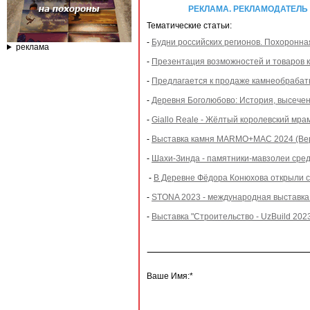
РЕКЛАМА. РЕКЛАМОДАТЕЛЬ ИП
Тематические статьи:
-
Будни российских регионов. Похоронна
реклама
-
Презентация возможностей и товаров 
-
Предлагается к продаже камнеобрабат
-
Деревня Боголюбово: История, высечен
-
Giallo Reale - Жёлтый королевский мр
-
Выставка камня MARMO+MAC 2024 (Веро
-
Шахи-Зинда - памятники-мавзолеи сред
-
В Деревне Фёдора Конюхова открыли с
-
STONA 2023 - международная выставка 
-
Выставка "Строительство - UzBuild 202
Ваше Имя:*