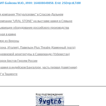
 Байкова М.Ю., ИНН: 164608049858. Erid: 2SDnjcdLTdW
я компания "Ритуалсервис" в Спасске-Дальнем
компании "URAL STONE" на выставке камня в Сямыне
ывающее оборудование российского производства
ная в камне
амор из Вероны
на, Италия). Павильон Plus Theatre (Каменный театр)
невековой архитектуры в Самарканде (Узбекистан)
орок бюстов Героям России
камня в индийском Бангалоре, часть первая (памятники)
3" в Ташкенте
Код подтверждения: