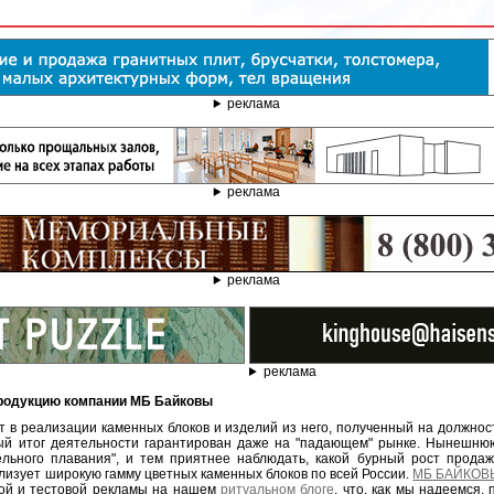
реклама
реклама
реклама
реклама
 продукцию компании МБ Байковы
т в реализации каменных блоков и изделий из него, полученный на должнос
ый итог деятельности гарантирован даже на "падающем" рынке. Нынешнюю
ельного плавания", и тем приятнее наблюдать, какой бурный рост прод
лизует широкую гамму цветных каменных блоков по всей России.
МБ БАЙКОВЫ
ой и тестовой рекламы на нашем
ритуальном блоге
, что, как мы надеемся,