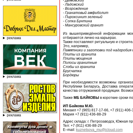
- Дымовский
- Ладожский
- Возрождение
- Гранатовый амфиболит
- Пироксинит зеленый
- Сопка Бунтина
- Мансуровский гранит
Из вышеприведённой информации мож
отбираются лично на карьерах.
реклама
Также поставляют ритуальную и строите
Это, например,
Памятники и заготовки под надгробия
Плиты из гранита
Плиты мощения
Полосы гранитные
Слэбы из гранита
Брусчатка
Бордюры
реклама
При необходимости возможны организа
Республики Беларусь. Доставка опера
качества отгружаемой продукции. Возмо
Также
МБ БАЙКОВЫ
в короткие сроки п
ИП Байкова М.Ю.
Михаил +7 (965) 817-17-66, +7 (911) 406-
Мария +7 (911) 436-88-29
реклама
Адрес склада: г. Петрозаводск, Южная п
Тел: +7 (911) 436-88-29
E–mail:
kuznetsova_mu@icloud.com