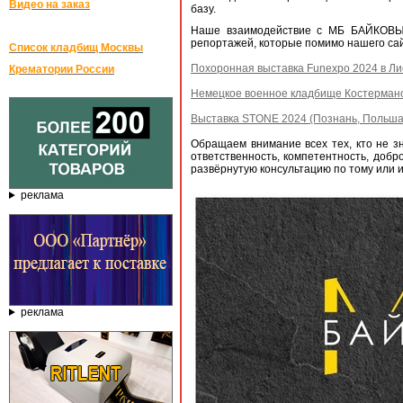
Видео на заказ
базу.
Наше взаимодействие с МБ БАЙКОВЫМИ
репортажей, которые помимо нашего са
Список кладбищ Москвы
Похоронная выставка Funexpo 2024 в Ли
Крематории России
Немецкое военное кладбище Костермано:
Выставка STONE 2024 (Познань, Польша)
Обращаем внимание всех тех, кто не 
ответственность, компетентность, добр
развёрнутую консультацию по тому или и
реклама
реклама