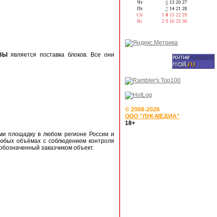
Чт
6
13
20
27
Пт
7
14
21
28
Сб
1
8
15
22
29
Вс
2
9
16
23
30
ВЫ
является поставка блоков. Все они
© 2008-2026
ООО "ЛУК-МЕДИА"
18+
ми площадку в любом регионе России и
любых объёмах с соблюдением контроля
обозначенный заказчиком объект.