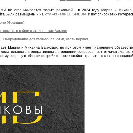
 не ограничивается только рекламой - в 2024 году Мария и Михаил 
йта были размещены и на
ютуб-канале LUK-MEDIA
, и вот список этих интер
оне (Франция)
 память о войне в итальянских Альпах
. Оборудование для камнеобработки, часть первая
знает Марию и Михаила Байковых, но при этом имеет намерение обзавести
ожелательность и оперативность в решении вопросов - вот отличительные к
ному вопросу в области потребительских свойств гранитов с северо-западной