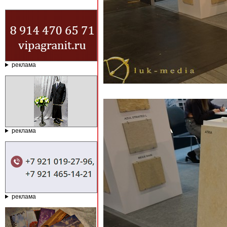
реклама
реклама
реклама