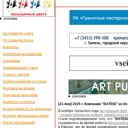
реклама
На главную сайта
На главную блога
Контакты
Эпитафии на памятник
Эпитафии
Поминальные стихи
Стихи о смерти
Соболезнования в стихах
Надписи на венках
Траурный панегирик
реклама
Некролог о смерти
[21-янв] 2025 г. Компания "BATEIG" из 
Благодарность за похороны
В ноябре прошлого года
ритуальный блог
- осуществляющую добычу, обработку и п
Каталог ритуальных фирм
стала подтверждением того, что
"BATEIG
Доска объявлений
создавалось во время работы
Веронской 
в Европе, где во время проведения анало