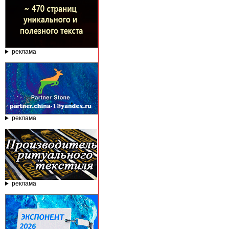
реклама
реклама
реклама