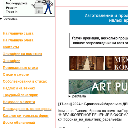
реклама
На главную сайта
На главную блога
Контакты
Эпитафии на памятник
Эпитафии
Поминальные стихи
Стихи о смерти
Соболезнования в стихах
Надписи на венках
Траурный панегирик
реклама
Некролог о смерти
[17-сен] 2024 г. Бронзовый барельеф Д
Благодарность за похороны
Компания "Феникс-бронза на памятник" 
🎯 ВЕЛИКОЛЕПНОЕ РЕШЕНИЕ В ОФОРМЛЕН
Каталог ритуальных фирм
👉 #бронза_на_памятник_барельефы
Доска объявлений
⠀