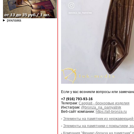
реклама
Если у вас возникли вопросы или замечан
+7 (916) 793-93-16
Телеграм:
Caggiati - бронзовые изделия
Инстаграм:
@bronza_na_pamyatnik
Веб-сайт компании:
https://all-bronza.ru
-
Элементы на памятник из нержавеющей с
-
Элементы на памятники с покрытием, зо
-
Компания "Феникс-бронза на памятник" 