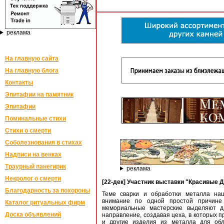
реклама
На главную сайта
На главную блога
Контакты
Эпитафии на памятник
Эпитафии
Поминальные стихи
Стихи о смерти
Соболезнования в стихах
Надписи на венках
Траурный панегирик
реклама
Некролог о смерти
[22-дек] Участник выставки "Красивые Д
Благодарность за похороны
Теме сварки и обработки металла н
внимание по одной простой причине 
Каталог ритуальных фирм
мемориальные мастерские выделяют д
Доска объявлений
направление, создавая цеха, в которых 
и другие изделия из металла для обл