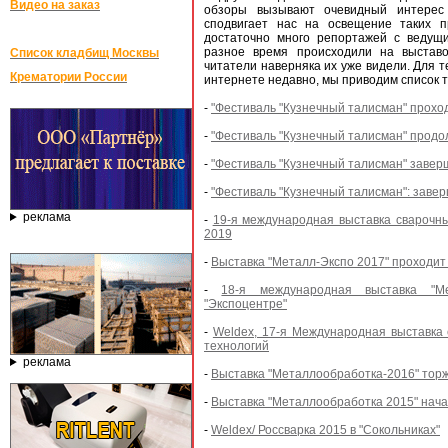
Видео на заказ
обзоры вызывают очевидный интере
сподвигает нас на освещение таких п
достаточно много репортажей с ведущи
разное время происходили на выстав
Список кладбищ Москвы
читатели наверняка их уже видели. Для т
Крематории России
интернете недавно, мы приводим список т
-
"Фестиваль "Кузнечный талисман" прохо
-
"Фестиваль "Кузнечный талисман" продо
-
"Фестиваль "Кузнечный талисман" завер
-
"Фестиваль "Кузнечный талисман": заве
реклама
-
19-я международная выставка свароч
2019
-
Выставка "Металл-Экспо 2017" проходит
-
18-я международная выставка "М
"Экспоцентре"
-
Weldex, 17-я Международная выставка
технологий
реклама
-
Выставка "Металлообработка-2016" торж
-
Выставка "Металлообработка 2015" нача
-
Weldex/ Россварка 2015 в "Сокольниках"