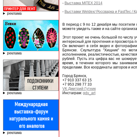
-
Выставка MITEX 2014
-
Выставки Weldex/ Россварка и FastTec / 
реклама
В период с 9 по 12 декабря мы посетили 
можете увидеть также и на сайте организат
Этот проект не очень большой по числу у
интересный для прочтения и просмотра п
Он включает в себя видео и фотографии
Брянске. Скульптура "Хищник" по мот
реклама
исполнением, реалистичностью, качеством
рублей. Пусть эта цифра вас не шокирует
время, в течении которого мы занимаем
пределами. Все координаты авторов и ис
Город Брянск,
+7 910 337 63 15
+7 953 298 77 33
VK Дмитрий Гутник
реклама
Инстаграм:
gdv_art
реклама