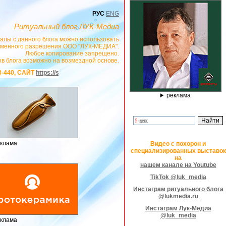
РУС
ENG
Ритуальный блог ЛУК-Медиа
алы с данного блога можно использовать
сьменного разрешения ООО "ЛУК-МЕДИА".
Любое копирование запрещено.
в блога возможно на возмездной основе.
/stanok-graver.ru
- РЕКЛАМОДАТЕЛЬ ИП Павленко С.В. ИНН: 233008852896. E
реклама
клама
Видео с похорон и
специализированных выставок
на
нашем канале на Youtube
TikTok @luk_media
Инстаграм ритуального блога
@lukmedia.ru
Инстаграм Лук-Медиа
@luk_media
клама