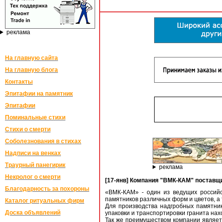
реклама
На главную сайта
На главную блога
Контакты
Эпитафии на памятник
Эпитафии
Поминальные стихи
Стихи о смерти
Соболезнования в стихах
Надписи на венках
Траурный панегирик
реклама
Некролог о смерти
[17-янв] Компания "ВМК-КАМ" поставщи
Благодарность за похороны
«ВМК-КАМ» - один из ведущих российс
памятников различных форм и цветов, а 
Каталог ритуальных фирм
Для производства надгробных памятник
Доска объявлений
упаковки и транспортировки гранита на
Так же преимуществом компании являет