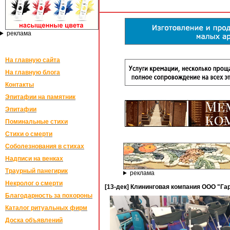
реклама
На главную сайта
На главную блога
Контакты
Эпитафии на памятник
Эпитафии
Поминальные стихи
Стихи о смерти
Соболезнования в стихах
Надписи на венках
Траурный панегирик
реклама
Некролог о смерти
[13-дек] Клининговая компания ООО "Гар
Благодарность за похороны
Каталог ритуальных фирм
Доска объявлений