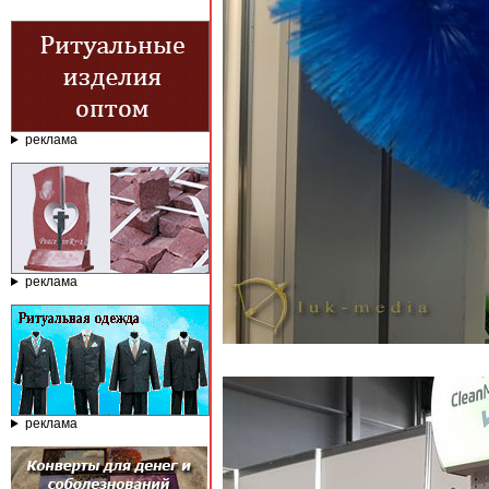
реклама
реклама
реклама