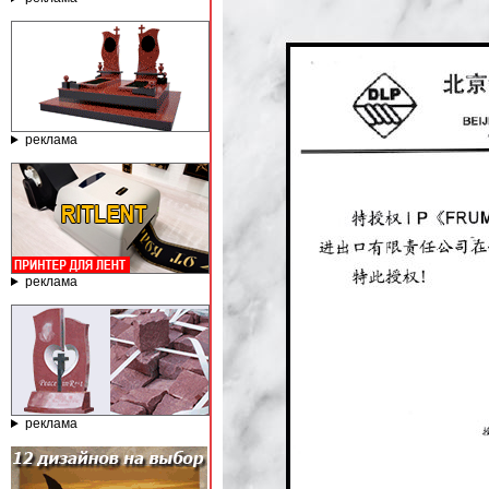
реклама
реклама
реклама