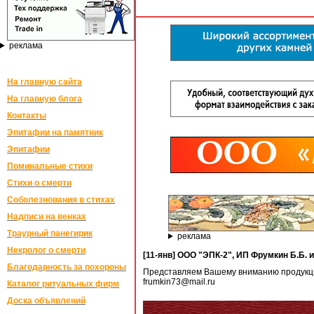
реклама
На главную сайта
На главную блога
Контакты
Эпитафии на памятник
Эпитафии
Поминальные стихи
Стихи о смерти
Соболезнования в стихах
Надписи на венках
Траурный панегирик
реклама
Некролог о смерти
[11-янв] ООО "ЭПК-2", ИП Фрумкин Б.Б. 
Благодарность за похороны
Представляем Вашему вниманию продукцию
frumkin73@mail.ru
Каталог ритуальных фирм
Доска объявлений