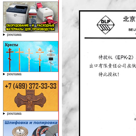
реклама
реклама
реклама