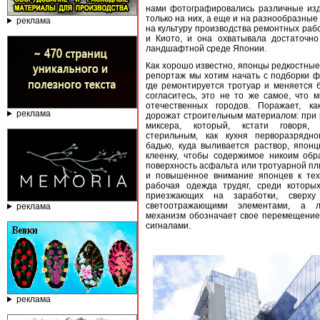
нами фотографировались различные изд
только на них, а еще и на разнообразные
реклама
на культуру производства ремонтных рабо
и Киото, и она охватывала достаточно
ландшафтной среде Японии.
Как хорошо известно, японцы редкостные
репортаж мы хотим начать с подборки ф
где ремонтируется тротуар и меняется 
согласитесь, это не то же самое, что 
отечественных городов. Поражает, ка
реклама
дорожат строительным материалом: при 
миксера, который, кстати говоря,
стерильным, как кухня перворазрядно
бадью, куда выливается раствор, япо
клеенку, чтобы содержимое никоим об
поверхность асфальта или тротуарной пл
и повышенное внимание японцев к тех
рабочая одежда трудяг, среди которы
приезжающих на заработки, сверху
светоотражающими элементами, а 
реклама
механизм обозначает свое перемещени
сигналами.
реклама