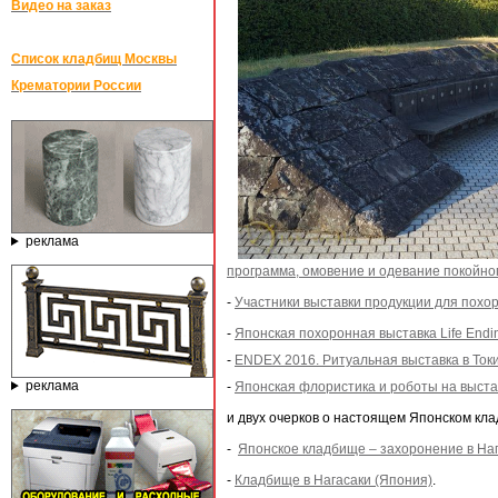
Видео на заказ
Список кладбищ Москвы
Крематории России
реклама
программа, омовение и одевание покойно
-
Участники выставки продукции для похо
-
Японская похоронная выставка Life Endi
-
ENDEX 2016. Ритуальная выставка в Ток
реклама
-
Японская флористика и роботы на выста
и двух очерков о настоящем Японском кла
-
Японское кладбище – захоронение в На
-
Кладбище в Нагасаки (Япония)
.