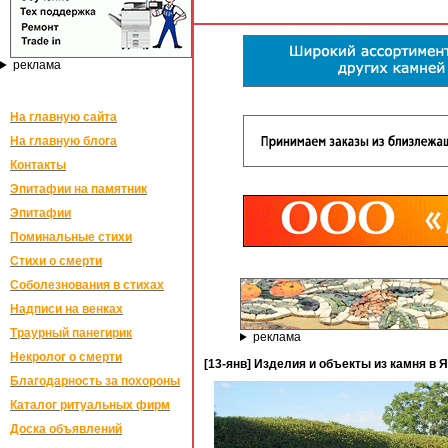
реклама
На главную сайта
На главную блога
Контакты
Эпитафии на памятник
Эпитафии
Поминальные стихи
Стихи о смерти
Соболезнования в стихах
Надписи на венках
Траурный панегирик
реклама
Некролог о смерти
[13-янв] Изделия и объекты из камня в 
Благодарность за похороны
Каталог ритуальных фирм
Доска объявлений