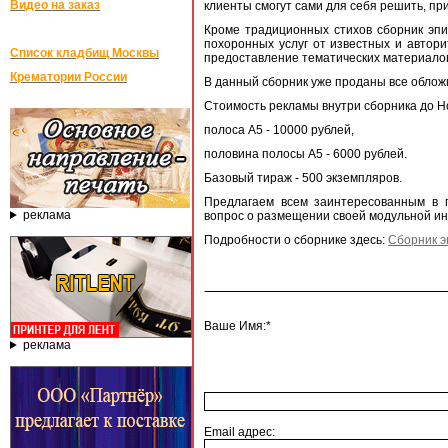
Видео на заказ
клиенты смогут сами для себя решить, пр
Кроме традиционных стихов сборник эп
похоронных услуг от известных и автор
Список кладбищ Москвы
предоставление тематических материало
Крематории России
В данный сборник уже проданы все облож
Стоимость рекламы внутри сборника до Но
полоса А5 - 10000 рублей,
половина полосы А5 - 6000 рублей.
Базовый тираж - 500 экземпляров.
Предлагаем всем заинтересованным в п
реклама
вопрос о размещении своей модульной ин
Подробности о сборнике здесь:
Сборник 
Ваше Имя:*
реклама
Email адрес: