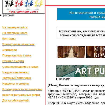
реклама
На главную сайта
На главную блога
Контакты
Эпитафии на памятник
Эпитафии
Поминальные стихи
Стихи о смерти
Соболезнования в стихах
Надписи на венках
Траурный панегирик
реклама
Некролог о смерти
[19-окт] Началась подготовка к выпуск
Благодарность за похороны
Компания "ЛУК-МЕДИА" начала подготовку к
траурной тематики", который мы пла
Каталог ритуальных фирм
ЧЕЛЯБИНСК-2016" в марте 2016 года.
Доска объявлений
Сборник №6 будет иметь отдельное при