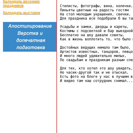
Календарь весенних
праздников
Стилисты, фотографы, вина, колечки,

Пиньяты цветные на радость гостям

Календарь выставок
На стол молодым украшения, свечки,

Для праздника все подобрали б вы там
Усадьбы и замки, дворцы и кареты,

Костюмы с подсветкой и бар выездной,
Бесплатно на шоу давали советы,

Как в жизнь воплотить то, что было 
Достойных ведущих немало там было,

Артистов известных, танцоров, певцов
И много людей удивительно милых,

По свадьбам и праздникам разным спец
Для тех, кто хотел это шоу увидеть,

Но часик-другой так и не отыскал,

Есть фото на блоге у нас в лучшем ви