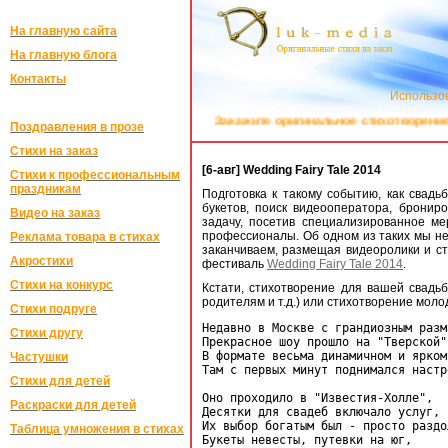
На главную сайта
На главную блога
Контакты
Использов
Закажите оригинальное стихотворение близком
Поздравления в прозе
Стихи на заказ
[6-авг] Wedding Fairy Tale 2014
Стихи к профессиональным
праздникам
Подготовка к такому событию, как свадь
букетов, поиск видеооператора, брониро
Видео на заказ
задачу, посетив специализированное м
профессионалы. Об одном из таких мы н
Реклама товара в стихах
заканчиваем, размещая видеоролики и ст
Акростихи
фестиваль
Wedding Fairy Tale 2014
.
Стихи на конкурс
Кстати, стихотворение для вашей свадьб
родителям и т.д.) или стихотворение мол
Стихи подруге
Недавно в Москве с грандиозным разма
Стихи другу
Прекрасное шоу прошло на "Тверской",
В формате весьма динамичном и ярком,
Частушки
Там с первых минут поднимался настро
Стихи для детей
Оно проходило в "Известия-Холле",

Раскраски для детей
Десятки для свадеб включало услуг,

Их выбор богатым был - просто раздол
Таблица умножения в стихах
Букеты невесты, путевки на юг,
