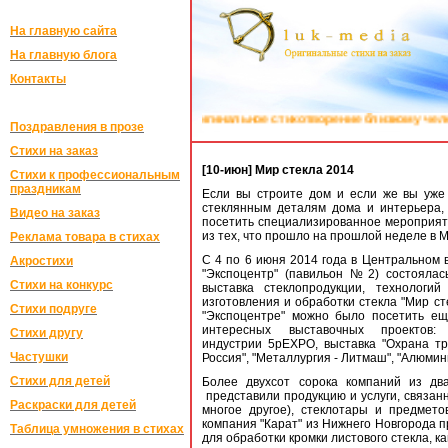
На главную сайта
На главную блога
Контакты
е оригинальное стихотворение близкому человеку в "ЛУК-МЕДИА":
Поздра
Поздравления в прозе
Стихи на заказ
[10-июн] Мир стекла 2014
Стихи к профессиональным
праздникам
Если вы строите дом и если же вы уже
стеклянным деталям дома и интерьера,
Видео на заказ
посетить специализированное мероприяти
из тех, что прошло на прошлой неделе в М
Реклама товара в стихах
С 4 по 6 июня 2014 года в Центральном 
Акростихи
"Экспоцентр" (павильон №2) состоялас
Стихи на конкурс
выставка стеклопродукции, технологи
изготовления и обработки стекла "Мир сте
Стихи подруге
"Экспоцентре" можно было посетить ещ
интересных выставочных проектов:
Стихи другу
индустрии 5pEXPO, выставка "Охрана тру
Частушки
Россия", "Металлургия - Литмаш", "Алюмин
Стихи для детей
Более двухсот сорока компаний из дв
представили продукцию и услуги, связанн
Раскраски для детей
многое другое), стеклотары и предмето
компания "Карат" из Нижнего Новгорода 
Таблица умножения в стихах
для обработки кромки листового стекла, 