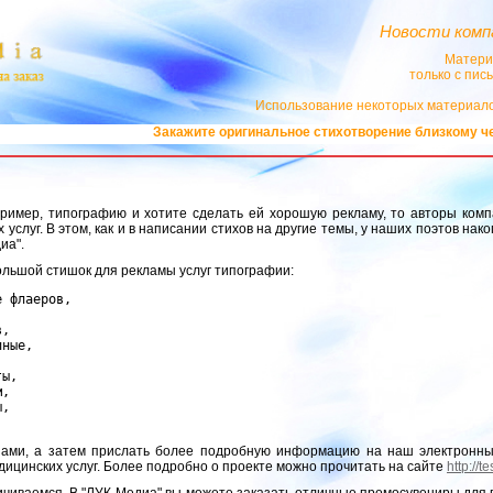
Новости комп
Матери
только с пи
Использование некоторых материало
Закажите оригинальное стихотворение близкому челов
пример, типографию и хотите сделать ей хорошую рекламу, то авторы комп
услуг. В этом, как и в написании стихов на другие темы, у наших поэтов нак
диа".
ольшой стишок для рекламы услуг типографии:
 флаеров,

,

ные,

ы,

,

,

 нами, а затем прислать более подробную информацию на наш электронны
ицинских услуг. Более подробно о проекте можно прочитать на сайте
http://t