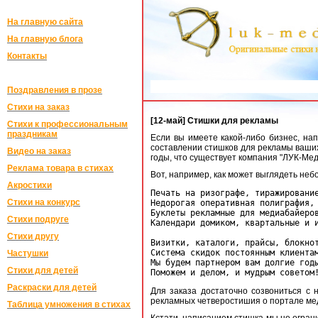
На главную сайта
На главную блога
Контакты
Поздравления в прозе
Стихи на заказ
[12-май] Стишки для рекламы
Стихи к профессиональным
праздникам
Если вы имеете какой-либо бизнес, на
составлении стишков для рекламы ваших 
Видео на заказ
годы, что существует компания "ЛУК-Ме
Реклама товара в стихах
Вот, например, как может выглядеть неб
Акростихи
Печать на ризографе, тиражирование
Стихи на конкурс
Недорогая оперативная полиграфия,

Буклеты рекламные для медиабайеров
Стихи подруге
Календари домиком, квартальные и и
Стихи другу
Визитки, каталоги, прайсы, блокнот
Система скидок постоянным клиентам
Частушки
Мы будем партнером вам долгие годы
Стихи для детей
Раскраски для детей
Для заказа достаточно созвониться с
рекламных четверостишия о портале мед
Таблица умножения в стихах