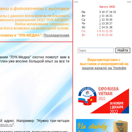
<<
>>
Август 2026
ании и фотоотчеты с выставок
Пн
3
10
17
24
31
алы с данного блога можно использовать
Вт
4
11
18
25
сьменного разрешения ООО "ЛУК-МЕДИА".
Ср
5
12
19
26
Чт
6
13
20
27
Любое копирование запрещено.
Пт
7
14
21
28
в блога возможно на возмездной основе.
Сб
1
8
15
22
29
еку в "ЛУК-МЕДИА":
Поздравления на заказ в стихах
Вс
2
9
16
23
30
ании "ЛУК-Медиа" охотно помогут вам в
Видеорепортажи с
оплен уже вполне большой опыт за все те
выставок и мероприятий на
нашем канале на Youtube
й адрес. Например: "Нужно три-четыре
estpuls.ru
".