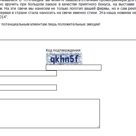
ичиваемся. В "ЛУК-Медиа" вы можете заказать отличные промосувениры для 
но вручить при большом заказе в качестве приятного бонуса, на выставке
м. На эти свечи мы нанесем не только логотип вашей фирмы, но и сам ре
 первая в стране стала наносить на свечи именно стихи. Эта наша новинка
014".
т потенциальным клиентам лишь положительные эмоции!
Код подтверждения: