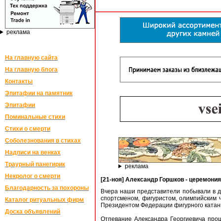
реклама
На главную сайта
На главную блога
Контакты
Эпитафии на памятник
Эпитафии
Поминальные стихи
Стихи о смерти
Соболезнования в стихах
Надписи на венках
Траурный панегирик
реклама
Некролог о смерти
[21-ноя] Александр Горшков - церемон
Благодарность за похороны
Вчера наши представители побывали в дв
спортсменом, фигуристом, олимпийским
Каталог ритуальных фирм
Президентом Федерации фигурного катания
Доска объявлений
Отпевание Александра Георгиевича про