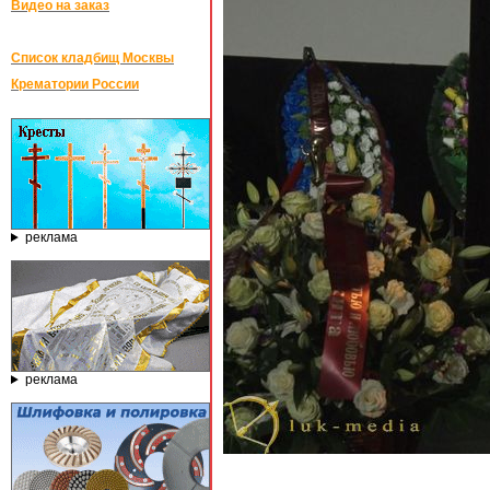
Видео на заказ
Список кладбищ Москвы
Крематории России
реклама
реклама