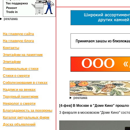
реклама
На главную сайта
На главную блога
Контакты
Эпитафии на памятник
Эпитафии
Поминальные стихи
Стихи о смерти
Соболезнования в стихах
Надписи на венках
Траурный панегирик
реклама
Некролог о смерти
[4-фев] В Москве в "Доме Кино" прошл
Благодарность за похороны
3 февраля в московском "Доме Кино" сос
Каталог ритуальных фирм
Доска объявлений