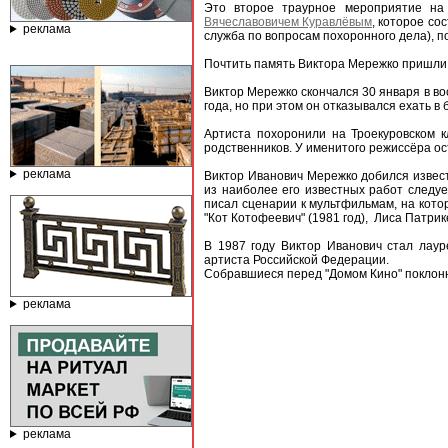
Это второе траурное мероприятие н
Вячеславовичем Куравлёвым
, которое с
реклама
служба по вопросам похоронного дела), п
Почтить память Виктора Мережко пришли б
Виктор Мережко скончался 30 января в во
года, но при этом он отказывался ехать в
Артиста похоронили на Троекуровском 
родственников. У именитого режиссёра ос
реклама
Виктор Иванович Мережко добился извест
из наиболее его известных работ следует
писал сценарии к мультфильмам, на котор
"Кот Котофеевич" (1981 год), Лиса Патрике
В 1987 году Виктор Иванович стал лау
артиста Российской Федерации.
Собравшиеся перед "Домом Кино" поклонн
реклама
реклама