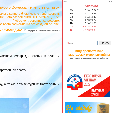
<<
>>
Август 2026
ании и фотоотчеты с выставок
Пн
3
10
17
24
31
алы с данного блога можно использовать
Вт
4
11
18
25
сьменного разрешения ООО "ЛУК-МЕДИА".
Ср
5
12
19
26
Чт
6
13
20
27
Любое копирование запрещено.
Пт
7
14
21
28
в блога возможно на возмездной основе.
Сб
1
8
15
22
29
 на заказ в стихах
Вс
2
9
16
23
30
Видеорепортажи с
выставок и мероприятий на
астием, смотр достижений в области
нашем канале на Youtube
дарственной власти
у, а также архитектурных мастерских и