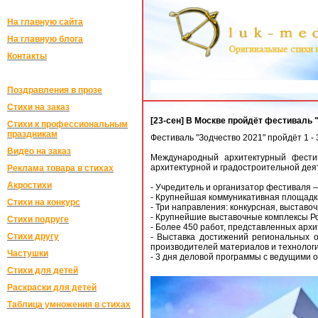
На главную сайта
На главную блога
Контакты
Закажите ориг
Поздравления в прозе
Стихи на заказ
[23-сен] В Москве пройдёт фестиваль 
Стихи к профессиональным
праздникам
Фестиваль "Зодчество 2021" пройдёт 1 - 3
Видео на заказ
Международный архитектурный фести
архитектурной и градостроительной деят
Реклама товара в стихах
Акростихи
- Учредитель и организатор фестиваля 
- Крупнейшая коммуникативная площадка
Стихи на конкурс
- Три направления: конкурсная, выстав
- Крупнейшие выставочные комплексы Ро
Стихи подруге
- Более 450 работ, представленных арх
Стихи другу
- Выставка достижений региональных о
производителей материалов и технолог
Частушки
- 3 дня деловой программы с ведущими
Стихи для детей
Раскраски для детей
Таблица умножения в стихах