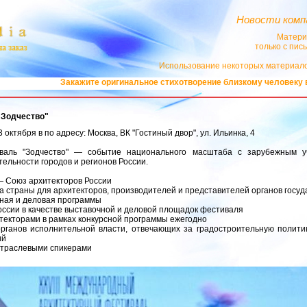
Новости комп
Матери
только с пи
Использование некоторых материало
инальное стихотворение близкому человеку в "ЛУК-МЕДИА":
Поздравления
"Зодчество"
 октября в по адресу: Москва, ВК "Гостиный двор", ул. Ильинка, 4
валь "Зодчество" — событие национального масштаба с зарубежным уч
ельности городов и регионов России.
— Союз архитекторов России
 страны для архитекторов, производителей и представителей органов госу
очная и деловая программы
ссии в качестве выставочной и деловой площадок фестиваля
итекторами в рамках конкурсной программы ежегодно
рганов исполнительной власти, отвечающих за градостроительную политик
ий
 отраслевыми спикерами