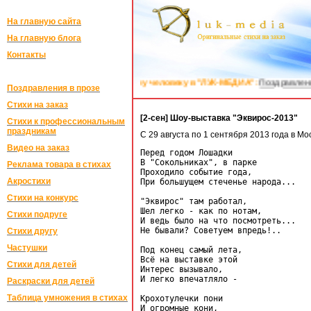
На главную сайта
На главную блога
Контакты
изкому человеку в "ЛУК-МЕДИА":
Поздравления на заказ в стихах
Поздравления в прозе
Стихи на заказ
[2-сен] Шоу-выставка "Эквирос-2013"
Стихи к профессиональным
праздникам
C 29 августа по 1 сентября 2013 года в Мо
Видео на заказ
Перед годом Лошадки 

В "Сокольниках", в парке

Реклама товара в стихах
Проходило событие года,

Акростихи
При большущем стеченье народа...

Стихи на конкурс
"Эквирос" там работал,

Шел легко - как по нотам,

Стихи подруге
И ведь было на что посмотреть...

Не бывали? Советуем впредь!..

Стихи другу
Частушки
Под конец самый лета,

Всë на выставке этой

Стихи для детей
Интерес вызывало,

И легко впечатляло -

Раскраски для детей
Таблица умножения в стихах
Крохотулечки пони

И огромные кони,
