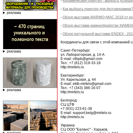
-
Керамический принтер - выбрать успеш
-
Как выбрать принтер для фотокерамики
реклама
-
Обзор выставки MARMO+MAC 2018 от к
-
Обзор выставки камнеобработки XIAMEN
-
Обзор ритуальной выставки ENDEX - 201
Координаты для связи с этой компанией 
Санкт-Петербург:
реклама
ул. Лабораторная, д. 14-А
E-mail: ctfspb@gmail.com
Тел.: +7 (812) 319-33-18
http://mirtels.ru
Екатеринбург:
Ул. Карельская, д. 44
E-mail: ektb.mirtels@gmail.com
Тел.: +7 (343) 386-16-07
реклама
http://mirtels.ru
Белгород:
СЦ ЦТФ
+7 (931) 223-61-38
E-mail: support.belg@mirtels.ru
http://mirtels.ru
Украина:
СЦ ООО "Баланс" - Харьков,