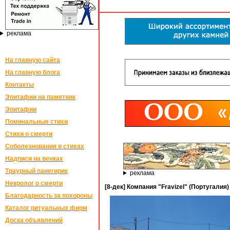
реклама
На главную сайта
На главную блога
Контакты
Эпитафии на памятник
Эпитафии
Поминальные стихи
Стихи о смерти
Соболезнования в стихах
Надписи на венках
Траурный панегирик
реклама
Некролог о смерти
[8-дек] Компания "Fravizel" (Португали
Благодарность за похороны
Каталог ритуальных фирм
Доска объявлений