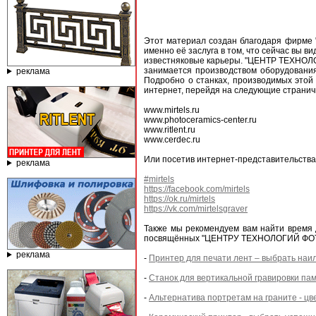
Этот материал создан благодаря фирме
именно её заслуга в том, что сейчас вы 
известняковые карьеры. "ЦЕНТР ТЕХНОЛ
занимается производством оборудовани
реклама
Подробно о станках, производимых этой 
интернет, перейдя на следующие странич
www.mirtels.ru
www.photoceramics-center.ru
www.ritlent.ru
www.cerdec.ru
Или посетив интернет-представительства
реклама
#mirtels
https://facebook.com/mirtels
https://ok.ru/mirtels
https://vk.com/mirtelsgraver
Также мы рекомендуем вам найти время
посвящённых "ЦЕНТРУ ТЕХНОЛОГИЙ ФО
реклама
-
Принтер для печати лент – выбрать наи
-
Станок для вертикальной гравировки па
-
Альтернатива портретам на граните - ц