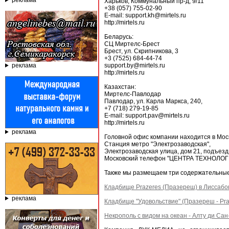
реклама
Харьков, Коммунальный пр-д, 9/11
+38 (057) 755-02-90
E-mail: support.kh@mirtels.ru
http://mirtels.ru
Беларусь:
СЦ Миртелс-Брест
Брест, ул. Скрипникова, 3
+3 (7525) 684-44-74
реклама
support.by@mirtels.ru
http://mirtels.ru
Казахстан:
Миртелс-Павлодар
Павлодар, ул. Карла Маркса, 240,
+7 (718) 279-19-85
E-mail: support.pav@mirtels.ru
http://mirtels.ru
реклама
Головной офис компании находится в Моск
Станция метро "Электрозаводская",
Электрозаводская улица, дом 21, подъезд
Московский телефон "ЦЕНТРА ТЕХНОЛОГИ
Также мы размещаем три содержательные с
Кладбище Prazeres (Празереш) в Лиссабо
реклама
Кладбище "Удовольствие" (Празереш - Praz
Некрополь с видом на океан - Алту ди Са