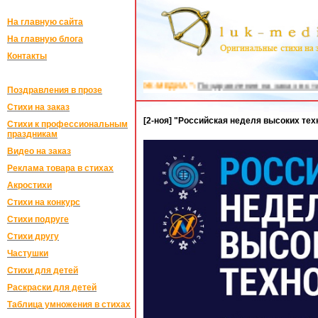
На главную сайта
На главную блога
Контакты
ние близкому человеку в "ЛУК-МЕДИА":
Поздравления на заказ в стихах
Поздравления в прозе
Стихи на заказ
[2-ноя] "Российская неделя высоких тех
Стихи к профессиональным
праздникам
Видео на заказ
Реклама товара в стихах
Акростихи
Стихи на конкурс
Стихи подруге
Стихи другу
Частушки
Стихи для детей
Раскраски для детей
Таблица умножения в стихах