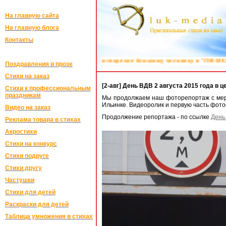
На главную сайта
На главную блога
Контакты
ихотворение близкому человеку в "ЛУК-МЕДИА":
Поздравления на заказ в
Поздравления в прозе
Стихи на заказ
[2-авг] День ВДВ 2 августа 2015 года в 
Стихи к профессиональным
праздникам
Мы продолжаем наш фоторепортаж с мероп
Ильинке. Видеоролик и первую часть фото
Видео на заказ
Продолжение репортажа - по ссылке
День
Реклама товара в стихах
Акростихи
Стихи на конкурс
Стихи подруге
Стихи другу
Частушки
Стихи для детей
Раскраски для детей
Таблица умножения в стихах