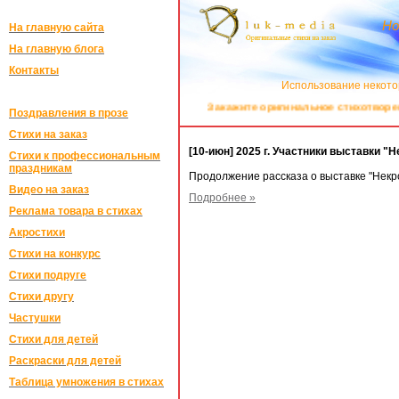
Но
На главную сайта
На главную блога
Контакты
Использование некото
Закажите оригинальное стихотворение
Поздравления в прозе
Стихи на заказ
[10-июн] 2025 г. Участники выставки "
Стихи к профессиональным
праздникам
Продолжение рассказа о выставке "Некр
Видео на заказ
Подробнее »
Реклама товара в стихах
Акростихи
Стихи на конкурс
Стихи подруге
Стихи другу
Частушки
Стихи для детей
Раскраски для детей
Таблица умножения в стихах