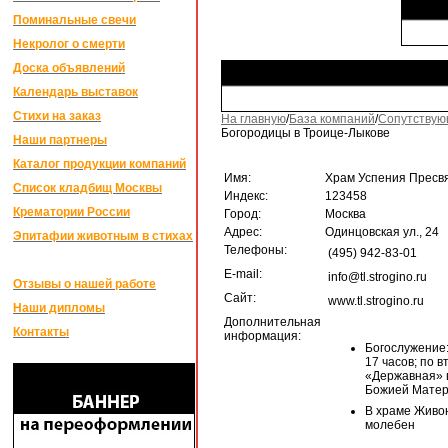
Поминальные свечи
Некролог о смерти
Доска объявлений
Календарь выставок
Стихи на заказ
На главную
/
База компаний
/
Сопутствую
Богородицы в Троице-Лыкове
Наши партнеры
Каталог продукции компаний
Имя:
Храм Успения Пресв
Список кладбищ Москвы
Индекс:
123458
Крематории России
Город:
Москва
Адрес:
Одинцовская ул., 24
Эпитафии животным в стихах
Телефоны:
(495) 942-83-01
E-mail:
info@tl.strogino.ru
Отзывы о нашей работе
Сайт:
www.tl.strogino.ru
Наши дипломы
Дополнительная
Контакты
информация:
Богослужение:
17 часов; по 
«Державная» в 
Божией Матер
В храме Живон
молебен