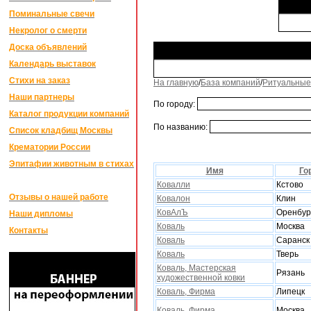
Поминальные свечи
Некролог о смерти
Доска объявлений
Календарь выставок
Стихи на заказ
На главную
/
База компаний
/
Ритуальные
Наши партнеры
По городу:
Каталог продукции компаний
По названию:
Список кладбищ Москвы
Крематории России
Эпитафии животным в стихах
Имя
Го
Ковалли
Кстово
Отзывы о нашей работе
Ковалон
Клин
КовАлЪ
Оренбур
Наши дипломы
Коваль
Москва
Контакты
Коваль
Саранск
Коваль
Тверь
Коваль, Мастерская
Рязань
xудожественной ковки
Коваль, Фирма
Липецк
Коваль, Фирма
Москва