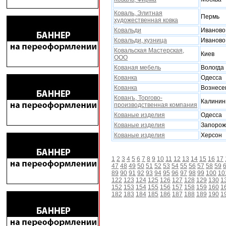
Коваль, Элитная
Пермь
xудожественная ковка
Ковальди
Иваново
Ковальди, кузница
Иваново
Ковальская Мастерская,
Киев
ООО
Кованая мебель
Вологда
Кованка
Одесса
Кованка
Вознесе
Кованъ, Торгово-
Калинин
производственная компания
Кованые изделия
Одесса
Кованые изделия
Запорож
Кованые изделия
Xерсон
1
2
3
4
5
6
7
8
9
10
11
12
13
14
15
16
17
47
48
49
50
51
52
53
54
55
56
57
58
59
89
90
91
92
93
94
95
96
97
98
99
100
10
122
123
124
125
126
127
128
129
130
1
152
153
154
155
156
157
158
159
160
1
182
183
184
185
186
187
188
189
190
1