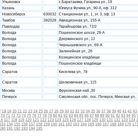
Ульяновск
с.Баратаевка, Гагарина ул., 18
Казань
Юлиуса Фучика ул., 90-А, оф. 312
Новосибирск
630032
Станционная ул., 1, эт. 3, оф. 13
Тамбов
392028
Авиационная ул., 155-А
Павлодар
Тарайгырова ул., 72/2
Вологда
Пошехонское шоссе, 29-А
Вологда
Дзержинского ул., 12
Вологда
Чернышевского ул., 69-А
Вологда
Залинейная ул., 26
Вологда
Козицинское кладбище
Вологда
Пошехонское кладбище
Саратов
Киселева ул., 78
Саратов
Шелковичная ул., 115
Москва
Фрунзенская наб.,30
Печерск
Смоленская обл., пос. Печерск, Минская ул., 
7
18
19
20
21
22
23
24
25
26
27
28
29
30
31
32
33
34
35
36
37
38
39
40
41
42
43
70
71
72
73
74
75
76
77
78
79
80
81
82
83
84
85
86
87
88
89
90
91
92
93
94
95
16
117
118
119
120
121
122
123
124
125
126
127
128
129
130
131
132
133
134
153
154
155
156
157
158
159
160
161
162
163
164
165
166
167
168
169
170
17
190
191
192
193
194
195