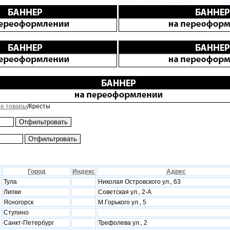
е товары
/Кресты
Город
Индекс
Адрес
Тула
Николая Островского ул., 63
Липки
Советская ул., 2-А
Ясногорск
М.Горького ул., 5
Ступино
Санкт-Петербург
Трефолева ул., 2