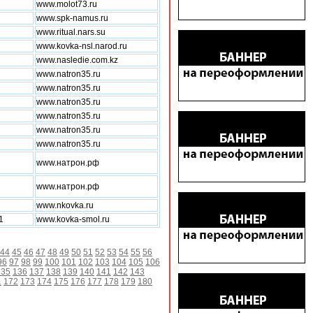
www.molot73.ru
www.spk-namus.ru
www.ritual.nars.su
www.kovka-nsl.narod.ru
www.nasledie.com.kz
www.natron35.ru
www.natron35.ru
www.natron35.ru
www.natron35.ru
www.natron35.ru
www.natron35.ru
www.натрон.рф
www.натрон.рф
www.nkovka.ru
1
www.kovka-smol.ru
44
45
46
47
48
49
50
51
52
53
54
55
56
96
97
98
99
100
101
102
103
104
105
106
135
136
137
138
139
140
141
142
143
1
172
173
174
175
176
177
178
179
180