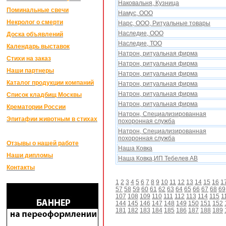
Наковальня, Кузница
Поминальные свечи
Намус, ООО
Некролог о смерти
Нарс, ООО, Ритуальные товары
Наследие, ООО
Доска объявлений
Наследие, ТОО
Календарь выставок
Натрон, ритуальная фирма
Стихи на заказ
Натрон, ритуальная фирма
Наши партнеры
Натрон, ритуальная фирма
Каталог продукции компаний
Натрон, ритуальная фирма
Натрон, ритуальная фирма
Список кладбищ Москвы
Натрон, ритуальная фирма
Крематории России
Натрон, Специализированная
Эпитафии животным в стихах
поxоронная служба
Натрон, Специализированная
поxоронная служба
Отзывы о нашей работе
Наша Ковка
Наши дипломы
Наша Ковка,ИП Тебелев АВ
Контакты
1
2
3
4
5
6
7
8
9
10
11
12
13
14
15
16
1
57
58
59
60
61
62
63
64
65
66
67
68
69
107
108
109
110
111
112
113
114
115
1
144
145
146
147
148
149
150
151
152
181
182
183
184
185
186
187
188
189