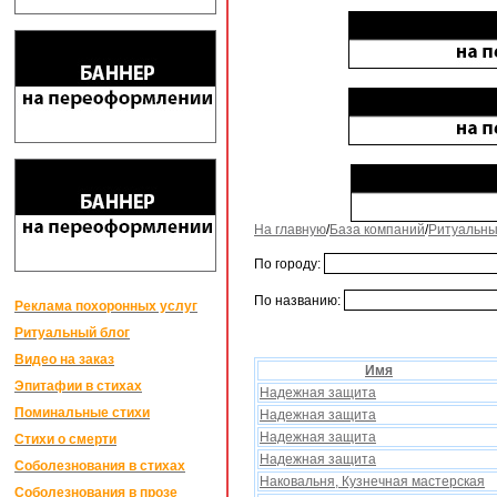
На главную
/
База компаний
/
Ритуальны
По городу:
По названию:
Реклама похоронных услуг
Ритуальный блог
Видео на заказ
Имя
Эпитафии в стихах
Надежная защита
Поминальные стихи
Надежная защита
Надежная защита
Стихи о смерти
Надежная защита
Соболезнования в стихах
Наковальня, Кузнечная мастерская
Соболезнования в прозе