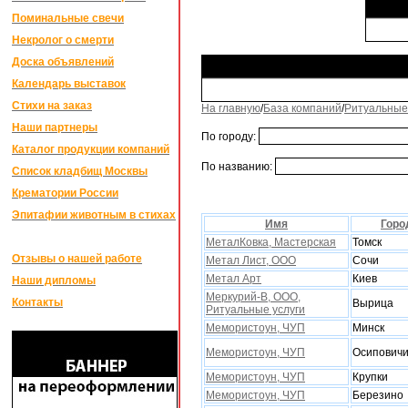
Поминальные свечи
Некролог о смерти
Доска объявлений
Календарь выставок
Стихи на заказ
На главную
/
База компаний
/
Ритуальные
Наши партнеры
По городу:
Каталог продукции компаний
По названию:
Список кладбищ Москвы
Крематории России
Эпитафии животным в стихах
Имя
Горо
МеталКовка, Мастерская
Томск
Отзывы о нашей работе
Метал Лист, ООО
Сочи
Метал Арт
Киев
Наши дипломы
Меркурий-В, ООО,
Контакты
Вырица
Ритуальные услуги
Мемористоун, ЧУП
Минск
Мемористоун, ЧУП
Осипович
Мемористоун, ЧУП
Крупки
Мемористоун, ЧУП
Березино