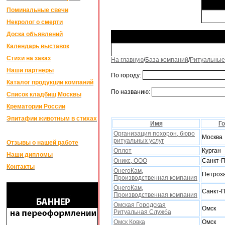
Поминальные свечи
Некролог о смерти
Доска объявлений
Календарь выставок
Стихи на заказ
На главную
/
База компаний
/
Ритуальные
Наши партнеры
По городу:
Каталог продукции компаний
По названию:
Список кладбищ Москвы
Крематории России
Эпитафии животным в стихах
Имя
Г
Организация похорон, бюро
Москва
ритуальных услуг
Отзывы о нашей работе
Оплот
Курган
Наши дипломы
Оникс, ООО
Санкт-П
Контакты
ОнегоКам,
Петроз
Производственная компания
ОнегоКам,
Санкт-П
Производственная компания
Омская Городская
Омск
Ритуальная Служба
Омск Ковка
Омск