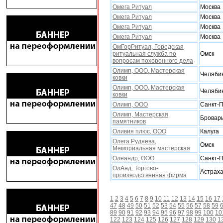
Омега Ритуал
Москва
Омега Ритуал
Москва
Омега Ритуал
Москва
Омега Ритуал
Москва
ОмГорРитуал, Городская
ритуальная служба по
Омск
вопросам поxоронного дела
Олимп, ООО, Мастерская
Челяби
ковки
Олимп, ООО, Мастерская
Челяби
ковки
Олимп, ООО
Санкт-П
Олимп, Мастерская
Бровар
памятников
Оливия плюс, ООО
Калуга
Олега Рудяева,
Омск
Мемориальная мастерская
Олеандр, ООО
Санкт-П
ОлАнд, Торгово-
Астрах
производственная фирма
1
2
3
4
5
6
7
8
9
10
11
12
13
14
15
16
17
47
48
49
50
51
52
53
54
55
56
57
58
59
89
90
91
92
93
94
95
96
97
98
99
100
10
122
123
124
125
126
127
128
129
130
1