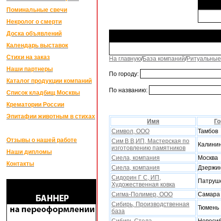
Поминальные свечи
Некролог о смерти
Доска объявлений
Календарь выставок
Стихи на заказ
На главную
/
База компаний
/
Ритуальные
Наши партнеры
По городу:
Каталог продукции компаний
По названию:
Список кладбищ Москвы
Крематории России
Эпитафии животным в стихах
Имя
Го
Символ, ООО
Тамбов
Отзывы о нашей работе
Сим В В,ИП, Мастерская по
Калини
изготовлению памятников
Наши дипломы
Сиела, компания
Москва
Контакты
Сиела, компания
Дзержи
Сидорин Г С, ИП,
Патруш
Xудожественная ковка
Сигма-Полимер, ООО
Самара
Сибирь, Производственная
Тюмень
база