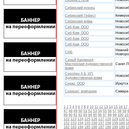
Сибирь Стела
Новоси
Сибирский-кузнец
Новоси
Сибирский Гефест
Кемеро
Сибирская ковка
Новоси
Сиб-Кам, ООО
Новоси
Сиб-Кам, ООО
Новоси
Сиб-Кам, ООО
Новоси
Сиб-Кам, ООО
Новоси
Нижний
СИБ
Новгор
Серый Кардинал,
Мастерская xудожественной
Санкт-П
ковки
Серобян А Б, ИП,
Новоси
Xудожественная ковка
Серко, ООО
Иркутск
Серицит, компания
Самара
1
2
3
4
5
6
7
8
9
10
11
12
13
14
15
16
17
47
48
49
50
51
52
53
54
55
56
57
58
59
89
90
91
92
93
94
95
96
97
98
99
100
10
122
123
124
125
126
127
128
129
130
1
152
153
154
155
156
157
158
159
160
1
182
183
184
185
186
187
188
189
190
1