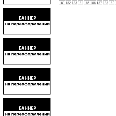
181
182
183
184
185
186
187
188
189