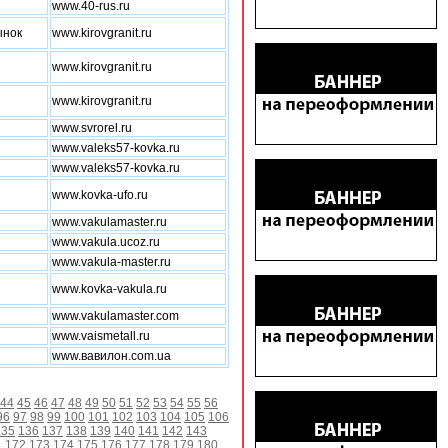
www.40-rus.ru
ынок
www.kirovgranit.ru
www.kirovgranit.ru
www.kirovgranit.ru
www.svrorel.ru
www.valeks57-kovka.ru
www.valeks57-kovka.ru
www.kovka-ufo.ru
www.vakulamaster.ru
www.vakula.ucoz.ru
www.vakula-master.ru
www.kovka-vakula.ru
www.vakulamaster.com
www.vaismetall.ru
www.вавилон.com.ua
44
45
46
47
48
49
50
51
52
53
54
55
56
96
97
98
99
100
101
102
103
104
105
106
135
136
137
138
139
140
141
142
143
1
172
173
174
175
176
177
178
179
180