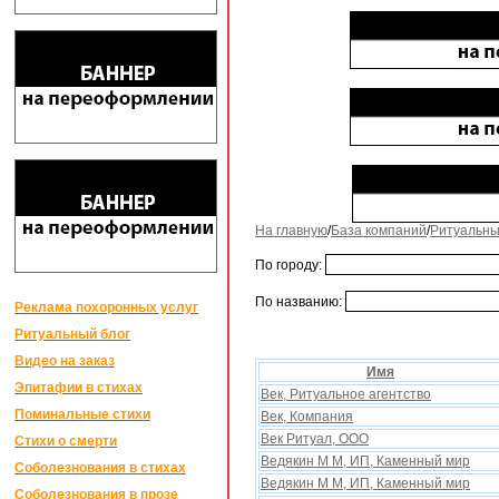
На главную
/
База компаний
/
Ритуальны
По городу:
По названию:
Реклама похоронных услуг
Ритуальный блог
Видео на заказ
Имя
Эпитафии в стихах
Век, Ритуальное агентство
Поминальные стихи
Век, Компания
Век Ритуал, ООО
Стихи о смерти
Ведякин М М, ИП, Каменный мир
Соболезнования в стихах
Ведякин М М, ИП, Каменный мир
Соболезнования в прозе