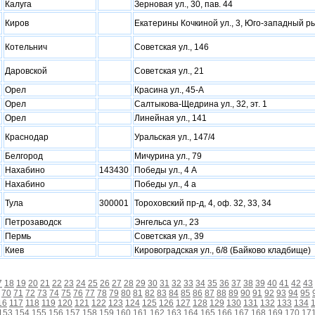
Калуга
Зерновая ул., 30, пав. 44
Киров
Екатерины Кочкиной ул., 3, Юго-западный р
Котельнич
Советская ул., 146
Даровской
Советская ул., 21
Орел
Красина ул., 45-А
Орел
Салтыкова-Щедрина ул., 32, эт. 1
Орел
Линейная ул., 141
Краснодар
Уральская ул., 147/4
Белгород
Мичурина ул., 79
Нахабино
143430
Победы ул., 4 А
Нахабино
Победы ул., 4 а
Тула
300001
Тороховский пр-д, 4, оф. 32, 33, 34
Петрозаводск
Энгельса ул., 23
Пермь
Советская ул., 39
Киев
Кировоградская ул., 6/8 (Байково кладбище)
7
18
19
20
21
22
23
24
25
26
27
28
29
30
31
32
33
34
35
36
37
38
39
40
41
42
43
70
71
72
73
74
75
76
77
78
79
80
81
82
83
84
85
86
87
88
89
90
91
92
93
94
95
16
117
118
119
120
121
122
123
124
125
126
127
128
129
130
131
132
133
134
153
154
155
156
157
158
159
160
161
162
163
164
165
166
167
168
169
170
17