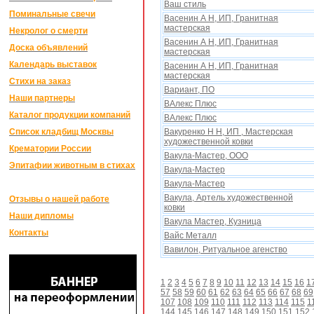
Ваш стиль
Поминальные свечи
Васенин А Н, ИП, Гранитная
мастерская
Некролог о смерти
Васенин А Н, ИП, Гранитная
Доска объявлений
мастерская
Календарь выставок
Васенин А Н, ИП, Гранитная
мастерская
Стихи на заказ
Вариант, ПО
Наши партнеры
ВАлекс Плюс
Каталог продукции компаний
ВАлекс Плюс
Список кладбищ Москвы
Вакуренко Н Н, ИП , Мастерская
xудожественной ковки
Крематории России
Вакула-Мастер, ООО
Эпитафии животным в стихах
Вакула-Мастер
Вакула-Мастер
Вакула, Артель xудожественной
Отзывы о нашей работе
ковки
Наши дипломы
Вакула Мастер, Кузница
Контакты
Вайс Металл
Вавилон, Ритуальное агенство
1
2
3
4
5
6
7
8
9
10
11
12
13
14
15
16
1
57
58
59
60
61
62
63
64
65
66
67
68
69
107
108
109
110
111
112
113
114
115
1
144
145
146
147
148
149
150
151
152