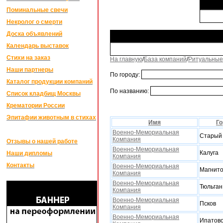
Поминальные свечи
Некролог о смерти
Доска объявлений
Календарь выставок
Стихи на заказ
На главную
/
База компаний
/
Ритуальные
Наши партнеры
По городу:
Каталог продукции компаний
По названию:
Список кладбищ Москвы
Крематории России
Эпитафии животным в стихах
Имя
Го
Военно-Мемориальная
Старый
Компания
Отзывы о нашей работе
Военно-Мемориальная
Калуга
Наши дипломы
Компания
Контакты
Военно-Мемориальная
Магнито
Компания
Военно-Мемориальная
Тюльган
Компания
Военно-Мемориальная
Псков
Компания
Военно-Мемориальная
Ипатов