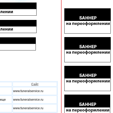
Сайт
www.funeralservice.ru
бище
www.funeralservice.ru
www.funeralservice.ru