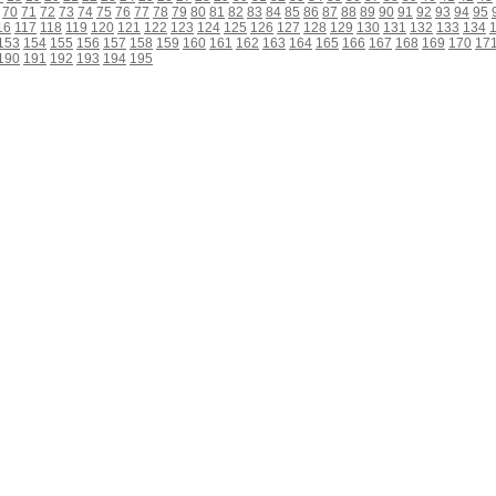
70
71
72
73
74
75
76
77
78
79
80
81
82
83
84
85
86
87
88
89
90
91
92
93
94
95
16
117
118
119
120
121
122
123
124
125
126
127
128
129
130
131
132
133
134
153
154
155
156
157
158
159
160
161
162
163
164
165
166
167
168
169
170
17
190
191
192
193
194
195