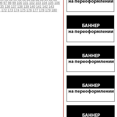
96
97
98
99
100
101
102
103
104
105
106
135
136
137
138
139
140
141
142
143
1
172
173
174
175
176
177
178
179
180