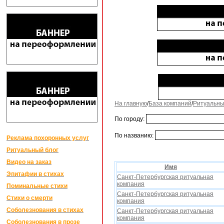
На главную
/
База компаний
/
Ритуальны
По городу:
По названию:
Реклама похоронных услуг
Ритуальный блог
Видео на заказ
Имя
Эпитафии в стихах
Санкт-Петербургская ритуальная
компания
Поминальные стихи
Санкт-Петербургская ритуальная
Стихи о смерти
компания
Соболезнования в стихах
Санкт-Петербургская ритуальная
компания
Соболезнования в прозе