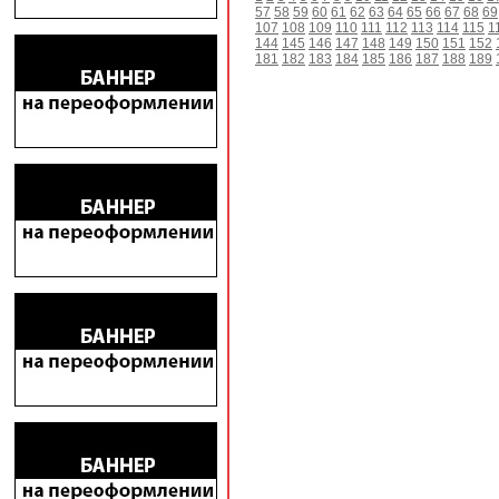
57
58
59
60
61
62
63
64
65
66
67
68
69
107
108
109
110
111
112
113
114
115
1
144
145
146
147
148
149
150
151
152
181
182
183
184
185
186
187
188
189