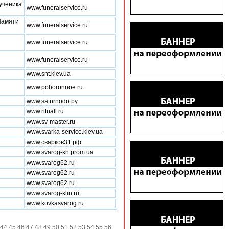
ученика
www.funeralservice.ru
Памяти
www.funeralservice.ru
www.funeralservice.ru
www.funeralservice.ru
www.snt.kiev.ua
www.pohoronnoe.ru
www.saturnodo.by
www.rituall.ru
www.sv-master.ru
www.svarka-service.kiev.ua
www.сварков31.рф
www.svarog-kh.prom.ua
www.svarog62.ru
www.svarog62.ru
www.svarog62.ru
www.svarog-klin.ru
www.kovkasvarog.ru
44
45
46
47
48
49
50
51
52
53
54
55
56