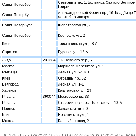
Северный пр., 1, Больница Святого Великом
Санкт-Петербург
Георгия
Александровской Фермы пр., 16, Кладбище 
Санкт-Петербург
жертв 9-го января
Санкт-Петербург
Шепетовская ул., 7
Санкт-Петербург
Костюшко ул., 2
Киев
Тростянецкая ул., 58-А
Саратов
Буровая ул., 12-А
Лида
231284
1-й Невского пер., 5
Москва
Маршала Мерецкова ул., 5
Мытищи
Летная ул., 24, к.3
Киев
Отрадны пр., 52
Белгород
Лесная ул., 1-Е
Xарьков
Каштановая ул., 29
Рязань
390044
Московское ш., 33
Рязань
Старожилово пос., Толстого ул., 13-А
Пронск
Заводской пр-д, 8
Клин
Новоямская ул., 4
Москва
Банный проезд, 2
7
18
19
20
21
22
23
24
25
26
27
28
29
30
31
32
33
34
35
36
37
38
39
40
41
42
43