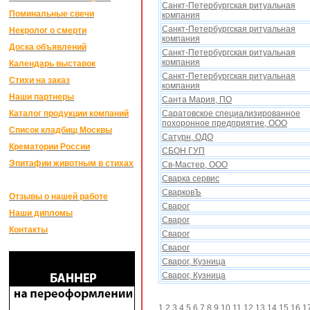
Санкт-Петербургская ритуальная
Поминальные свечи
компания
Санкт-Петербургская ритуальная
Некролог о смерти
компания
Доска объявлений
Санкт-Петербургская ритуальная
компания
Календарь выставок
Санкт-Петербургская ритуальная
Стихи на заказ
компания
Наши партнеры
Санта Мария, ПО
Каталог продукции компаний
Саратовское специализированное
похоронное предприятие, ООО
Список кладбищ Москвы
Сатурн, ОДО
Крематории России
СБОН ГУП
Эпитафии животным в стихах
Св-Мастер, ООО
Сварка сервис
СварковЪ
Отзывы о нашей работе
Сварог
Наши дипломы
Сварог
Контакты
Сварог
Сварог
Сварог, Кузница
Сварог, Кузница
1
2
3
4
5
6
7
8
9
10
11
12
13
14
15
16
1