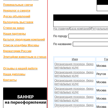
Поминальные свечи
Некролог о смерти
Доска объявлений
Календарь выставок
Стихи на заказ
На главную
/
База компаний
/
Ритуальные
Наши партнеры
По городу:
Каталог продукции компаний
По названию:
Список кладбищ Москвы
Крематории России
Эпитафии животным в стихах
Имя
Го
Организация похорон, бюро
Москва
ритуальных услуг
Отзывы о нашей работе
Организация похорон, бюро
Реутов
Наши дипломы
ритуальных услуг
Контакты
Организация похорон, бюро
Москва
ритуальных услуг
Организация похорон, бюро
Москва
ритуальных услуг
Организация похорон, бюро
Москва
ритуальных услуг
Организация похорон, бюро
Москва