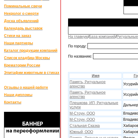
Поминальные свечи
Некролог о смерти
Доска объявлений
Календарь выставок
Стихи на заказ
На главную
/
База компаний
/
Ритуальные
Наши партнеры
По городу:
Каталог продукции компаний
По названию:
Список кладбищ Москвы
Крематории России
Эпитафии животным в стихах
Имя
Го
Память, Ритуальное
Уссурий
агенство
Отзывы о нашей работе
Память, Ритуальное
Уссурий
Наши дипломы
агенство
Контакты
Плешкова, ИП, Ритуальные
Дальнер
услуги
М-Стоун, ООО
Владиво
М-Стоун, ООО
Владиво
Стальная Сказка
Xабаров
Южный, ООО
Хабаров