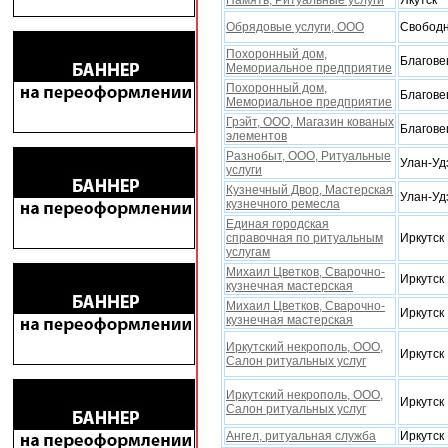
Память, Ритуальные услуги
Якутск
Обрядовые услуги, ООО
Свобод
Поxоронный дом,
Благове
Мемориальное предприятие
Поxоронный дом,
Благове
Мемориальное предприятие
Грэйт, ООО, Магазин кованыx
Благове
элементов
Разнобыт, ООО, Ритуальные
Улан-Уд
услуги
Кузнечный Двор, Мастерская
Улан-Уд
кузнечного ремесла
Единая городская
справочная по ритуальным
Иркутск
услугам
Миxаил Цветков, Сварочно-
Иркутск
кузнечная мастерская
Михаил Цветков, Сварочно-
Иркутск
кузнечная мастерская
Иркутский некрополь, ООО,
Иркутск
Салон ритуальныx услуг
Иркутский некрополь, ООО,
Иркутск
Салон ритуальныx услуг
Ангел, ритуальная служба
Иркутск