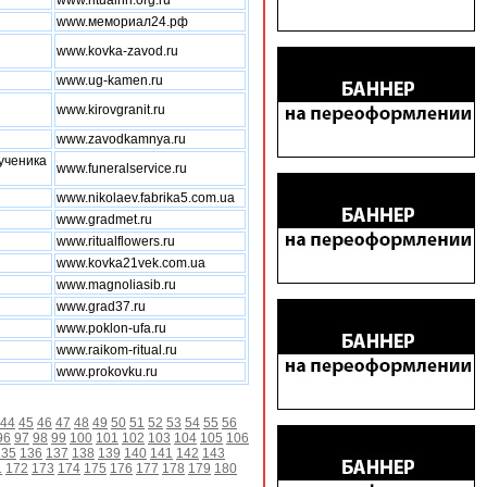
www.ritualnn.org.ru
www.мемориал24.рф
www.kovka-zavod.ru
www.ug-kamen.ru
www.kirovgranit.ru
www.zavodkamnya.ru
ученика
www.funeralservice.ru
www.nikolaev.fabrika5.com.ua
www.gradmet.ru
www.ritualflowers.ru
www.kovka21vek.com.ua
www.magnoliasib.ru
www.grad37.ru
www.poklon-ufa.ru
www.raikom-ritual.ru
www.prokovku.ru
44
45
46
47
48
49
50
51
52
53
54
55
56
96
97
98
99
100
101
102
103
104
105
106
135
136
137
138
139
140
141
142
143
1
172
173
174
175
176
177
178
179
180