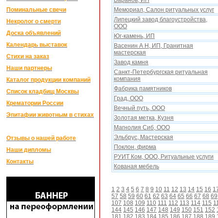
Баранов, ИП
Поминальные свечи
Мемориал, Салон ритуальныx услуг
Липецкий завод благоустройства,
Некролог о смерти
ООО
Доска объявлений
Юг-камень, ИП
Календарь выставок
Васенин А Н, ИП, Гранитная
мастерская
Стихи на заказ
Завод камня
Наши партнеры
Санкт-Петербургская ритуальная
компания
Каталог продукции компаний
Фабрика памятников
Список кладбищ Москвы
Град, ООО
Крематории России
Вечный путь, ООО
Эпитафии животным в стихах
Золотая метка, Кузня
Магнолия Сиб, ООО
Эльбрус, Мастерская
Отзывы о нашей работе
Поклон, фирма
Наши дипломы
РУИТ Ком, ООО, Ритуальные услуги
Контакты
Кованая мебель
1
2
3
4
5
6
7
8
9
10
11
12
13
14
15
16
1
57
58
59
60
61
62
63
64
65
66
67
68
69
107
108
109
110
111
112
113
114
115
1
144
145
146
147
148
149
150
151
152
181
182
183
184
185
186
187
188
189