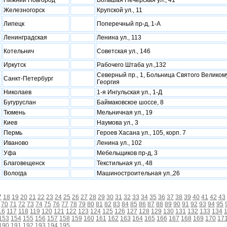
Нижний Новгород
Большая Печерская ул., 41
Железногорск
Крупской ул., 11
Липецк
Поперечный пр-д, 1-А
Ленинградская
Ленина ул., 113
Котельнич
Советская ул., 146
Иркутск
Рабочего Штаба ул.,132
Северный пр., 1, Больница Святого Великом
Санкт-Петербург
Георгия
Николаев
1-я Ингульская ул., 1-Д
Бугуруслан
Баймаковское шоссе, 8
Тюмень
Мельничная ул., 19
Киев
Наумова ул., 3
Пермь
Героев Хасана ул., 105, корп. 7
Иваново
Ленина ул., 102
Уфа
Мебельщиков пр-д, 3
Благовещенск
Текстильная ул., 48
Вологда
Машиностроительная ул.,26
7
18
19
20
21
22
23
24
25
26
27
28
29
30
31
32
33
34
35
36
37
38
39
40
41
42
43
70
71
72
73
74
75
76
77
78
79
80
81
82
83
84
85
86
87
88
89
90
91
92
93
94
95
16
117
118
119
120
121
122
123
124
125
126
127
128
129
130
131
132
133
134
153
154
155
156
157
158
159
160
161
162
163
164
165
166
167
168
169
170
17
190
191
192
193
194
195