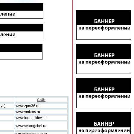
Сайт
пус)
www.zpm36.ru
www.vmkros.ru
www.tormet.kiev.ua
www.svarogchel.ru