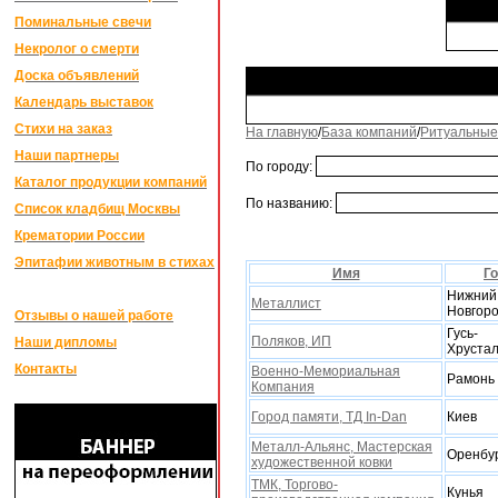
Поминальные свечи
Некролог о смерти
Доска объявлений
Календарь выставок
Стихи на заказ
На главную
/
База компаний
/
Ритуальные
Наши партнеры
По городу:
Каталог продукции компаний
По названию:
Список кладбищ Москвы
Крематории России
Эпитафии животным в стихах
Имя
Г
Нижний
Металлист
Новгор
Отзывы о нашей работе
Гусь-
Поляков, ИП
Наши дипломы
Xруста
Контакты
Военно-Мемориальная
Рамонь
Компания
Город памяти, ТД In-Dan
Киев
Металл-Альянс, Мастерская
Оренбу
xудожественной ковки
ТМК, Торгово-
Кунья