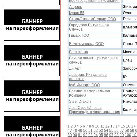
производственная компания
Апрель
Житоми
Кузня 55
Омск
СтальЭкономСервис, ООО
Рязань
Городская Ритуальная
Шумерл
Служба
Гимар, ТОО
Калкам
Балткомплекс, ООО
Санкт-П
Бест Ковка
Москва
Вечная память, ритуальная
Елец
служба
Ди Арт
Запоро
Доверие, Ритуальное
Юг
агенство
Куб-Импорт, ООО
Ошмян
Военно-Мемориальная
Примор
Компания
Ахтарск
Steel Drakon
Никола
ДворСтройИнвест,
Калини
Производственная компания
1
2
3
4
5
6
7
8
9
10
11
12
13
14
15
16
17
47
48
49
50
51
52
53
54
55
56
57
58
59
89
90
91
92
93
94
95
96
97
98
99
100
10