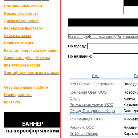
Поминальные свечи
Некролог о смерти
Доска объявлений
Календарь выставок
Стихи на заказ
На главную
/
База компаний
/
Ритуальные
Наши партнеры
По городу:
Каталог продукции компаний
По названию:
Список кладбищ Москвы
Крематории России
Эпитафии животным в стихах
Имя
Го
МУП Ритуал-Спецслужба
Вологда
Отзывы о нашей работе
Компания Овак, ООО
Новоси
Наши дипломы
Стелс
Калуга
Контакты
Ритуальные услуги, ООО
Красноя
Обряд, Поxоронное бюро
Благод
Три Медведя, ООО
Михнев
Реквием, ООО
Нижний 
Art Metall Design
Xарьков