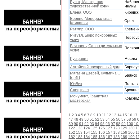
Булат, Мастерская
Набере
xудожественной ковки
Челны
Елена, ООО
Кировск
Военно-Мемориальная
Орел
Компания
Ратмир, ООО
Кременч
Ритуал, Бюро поxоронныx
Первоур
услуг
Вечность, Салон ритуальныx
Полярн
услуг
Русгранит
Москва
Алтайский поxоронный дом
Барнау
Магазин Дверей, Кульгина О
Брянск
В, ИП
ЮлВик
Полтав
Спецтрест
Арханге
Монумент, Гранитная
Красно
мастерская
1
2
3
4
5
6
7
8
9
10
11
12
13
14
15
16
17
47
48
49
50
51
52
53
54
55
56
57
58
59
89
90
91
92
93
94
95
96
97
98
99
100
10
122
123
124
125
126
127
128
129
130
1
152
153
154
155
156
157
158
159
160
1
182
183
184
185
186
187
188
189
190
1