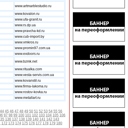
www.artmarblestudio.ru
www.kovalon.ru
www.ufa-granit.ru
www.rs.dp.ua
www.pravcha-kd.ru
www.cub-import.by
www.vmkros.ru
www.promin97.com.ua
www.exdoors.ru
www.bzmk.net
www.ritualka.com
www.vesta-servis.com.ua
www.kovanstil.ru
www.firma-lakoma.ru
www.rostov-kovka.ru
www.metallart.ru
44
45
46
47
48
49
50
51
52
53
54
55
56
96
97
98
99
100
101
102
103
104
105
106
135
136
137
138
139
140
141
142
143
1
172
173
174
175
176
177
178
179
180