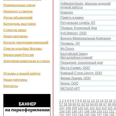
ArtMarbleStudio, Магазин изделий
Поминальные свечи
ручной работы
Некролог о смерти
Ковалон
Доска объявлений
Память в камне
Ритуальная служба, КП
Календарь выставок
Правша, Кузнечеый Дом
Стихи на заказ
Куб-Импорт, ООО
Наши партнеры
Военно-Мемориальная Компания
Каталог продукции компаний
Проминь, ЧП
Список кладбищ Москвы
My Doors
Балтийский Завод
Крематории России
МеталлоКонструкций
Эпитафии животным в стихах
Прощение, похоронный дом
Веста-Сервис, ООО
Кованый Стиль Центр, ООО
Отзывы о нашей работе
Фирма Лакома, ООО
Наши дипломы
Крона, ООО
Контакты
МЕТАЛЛ АРТ
1
2
3
4
5
6
7
8
9
10
11
12
13
14
15
16
1
57
58
59
60
61
62
63
64
65
66
67
68
69
107
108
109
110
111
112
113
114
115
1
144
145
146
147
148
149
150
151
152
181
182
183
184
185
186
187
188
189