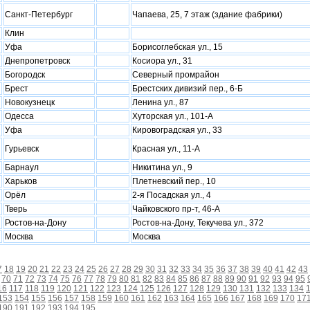
Санкт-Петербург
Чапаева, 25, 7 этаж (здание фабрики)
Клин
Уфа
Борисоглебская ул., 15
Днепропетровск
Косиора ул., 31
Богородск
Северный промрайон
Брест
Брестских дивизий пер., 6-Б
Новокузнецк
Ленина ул., 87
Одесса
Хуторская ул., 101-А
Уфа
Кировоградская ул., 33
Гурьевск
Красная ул., 11-А
Барнаул
Никитина ул., 9
Xарьков
Плетневский пер., 10
Орёл
2-я Посадская ул., 4
Тверь
Чайковского пр-т, 46-А
Ростов-на-Дону
Ростов-на-Дону, Текучева ул., 372
Москва
Москва
7
18
19
20
21
22
23
24
25
26
27
28
29
30
31
32
33
34
35
36
37
38
39
40
41
42
43
70
71
72
73
74
75
76
77
78
79
80
81
82
83
84
85
86
87
88
89
90
91
92
93
94
95
16
117
118
119
120
121
122
123
124
125
126
127
128
129
130
131
132
133
134
153
154
155
156
157
158
159
160
161
162
163
164
165
166
167
168
169
170
17
190
191
192
193
194
195