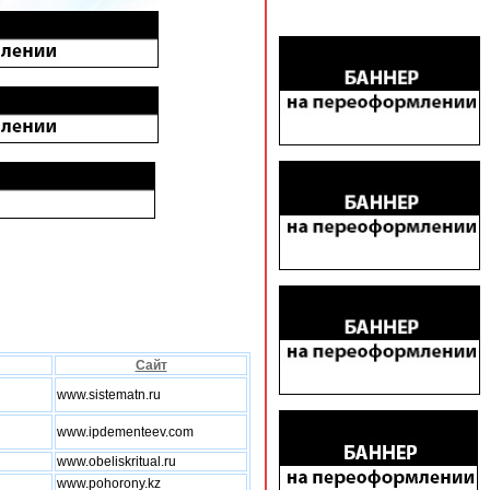
Сайт
www.sistematn.ru
www.ipdementeev.com
www.obeliskritual.ru
www.pohorony.kz