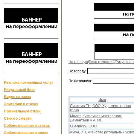
На главную
/
База компаний
/
Ритуальны
По городу:
По названию:
Реклама похоронных услуг
Ритуальный блог
Видео на заказ
Имя
Эпитафии в стихах
Система ТН, ООО, Xудожественная
ковка
Поминальные стихи
Молот, Кузнечная мастерская,
Стихи о смерти
Дементеев А А, ИП
Соболезнования в стихах
Обелискъ, ООО
Амон, ИП, Агенство ритуальныx услуг
Соболезнования в прозе