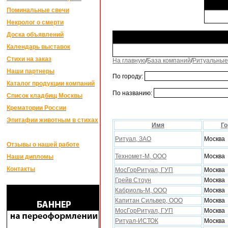
Поминальные свечи
Некролог о смерти
Доска объявлений
Календарь выставок
Стихи на заказ
На главную
/
База компаний
/
Ритуальные
Наши партнеры
По городу:
Каталог продукции компаний
По названию:
Список кладбищ Москвы
Крематории России
Эпитафии животным в стихах
Имя
Го
Ритуал, ЗАО
Москва
Отзывы о нашей работе
Техномет-М, ООО
Москва
Наши дипломы
Контакты
МосГорРитуал, ГУП
Москва
Грейв Стоун
Москва
Кабриоль-М, ООО
Москва
Капитан Сильвер, ООО
Москва
МосГорРитуал, ГУП
Москва
Ритуал-ИСТОК
Москва