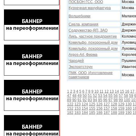
ПОСБОН ГСС, ООО
Москва
Кузнечная мануфактура
Москва
Волшебники
Малахо
Сиела, компания
Дзержи
Содружество-ЯП, ЗАО
Дзержи
Ликъ, частное предприятие
Коломн
Комильфо, похоронный дом
Лухови
Комильфо, похоронный дом
Лухови
Argos-Art, Фирма
Короле
Чародей
Пушкин
Экспортстоун
Ивантее
ПМК, ООО, Изготовление
Москва
памятников
1
2
3
4
5
6
7
8
9
10
11
12
13
14
15
16
17
47
48
49
50
51
52
53
54
55
56
57
58
59
89
90
91
92
93
94
95
96
97
98
99
100
10
122
123
124
125
126
127
128
129
130
1
152
153
154
155
156
157
158
159
160
1
182
183
184
185
186
187
188
189
190
1