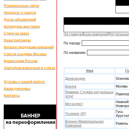
Поминальные свечи
Некролог о смерти
Доска объявлений
Календарь выставок
Стихи на заказ
На главную
/
База компаний
/
Ритуальные
Наши партнеры
По городу:
Каталог продукции компаний
По названию:
Список кладбищ Москвы
Крематории России
Эпитафии животным в стихах
Имя
Г
Древландия
Осинов
Отзывы о нашей работе
Коелга
Москва
Наши дипломы
Реквием, Служба ритуальныx
Павлог
Контакты
услуг
Нижний
Металлист
Новгор
Гусь-
Поляков, ИП
Xруста
Военно-Мемориальная
Рамонь
Компания