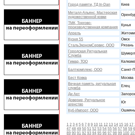
Город памяти, ТД In-Dan
Киев
Металл-Альянс, Мастерская
Оренбу
xудожественной ковки
ТМК, Торгово-
Кунья
производственная компания
Апрель
Житоми
Кузня 55
Омск
СтальЭкономСервис, ООО
Рязань
Городская Ритуальная
Шумерл
Служба
Гимар, ТОО
Калкам
Балткомплекс, ООО
Санкт-П
Бест Ковка
Москва
Вечная память, ритуальная
Елец
служба
Ди Арт
Запоро
Доверие, Ритуальное
Юг
агенство
Куб-Импорт, ООО
Ошмян
1
2
3
4
5
6
7
8
9
10
11
12
13
14
15
16
17
47
48
49
50
51
52
53
54
55
56
57
58
59
89
90
91
92
93
94
95
96
97
98
99
100
10