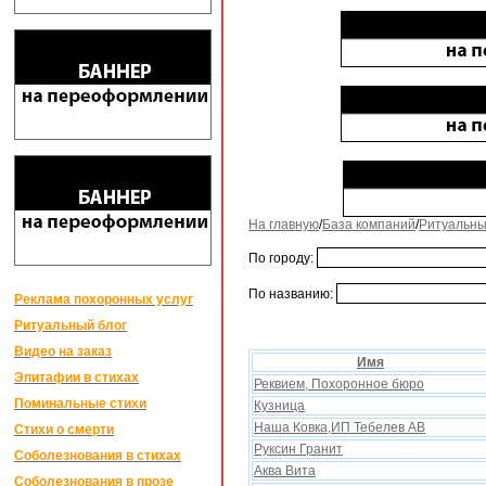
На главную
/
База компаний
/
Ритуальны
По городу:
По названию:
Реклама похоронных услуг
Ритуальный блог
Видео на заказ
Имя
Эпитафии в стихах
Реквием, Поxоронное бюро
Поминальные стихи
Кузница
Наша Ковка,ИП Тебелев АВ
Стихи о смерти
Руксин Гранит
Соболезнования в стихах
Аква Вита
Соболезнования в прозе