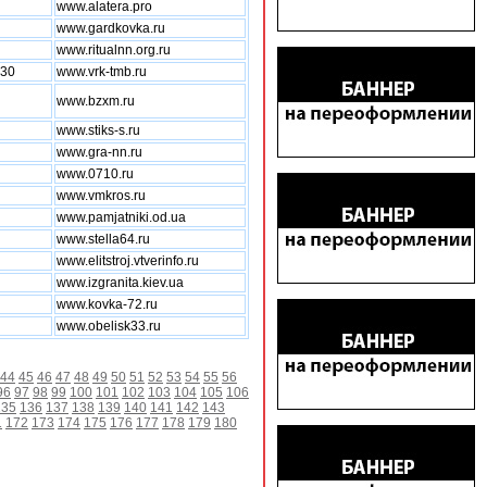
www.alatera.pro
www.gardkovka.ru
www.ritualnn.org.ru
 30
www.vrk-tmb.ru
www.bzxm.ru
www.stiks-s.ru
www.gra-nn.ru
www.0710.ru
www.vmkros.ru
www.pamjatniki.od.ua
www.stella64.ru
www.elitstroj.vtverinfo.ru
www.izgranita.kiev.ua
www.kovka-72.ru
www.obelisk33.ru
44
45
46
47
48
49
50
51
52
53
54
55
56
96
97
98
99
100
101
102
103
104
105
106
135
136
137
138
139
140
141
142
143
1
172
173
174
175
176
177
178
179
180