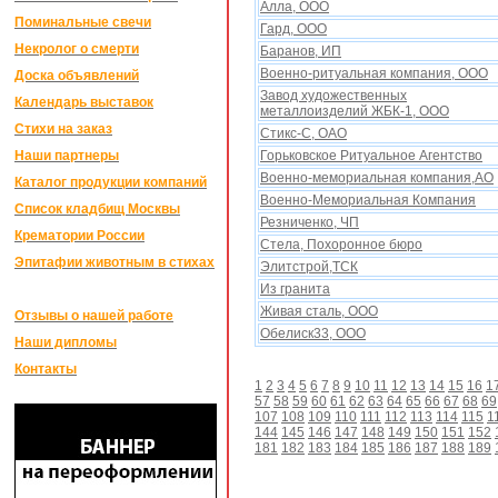
Алла, ООО
Поминальные свечи
Гард, ООО
Некролог о смерти
Баранов, ИП
Военно-ритуальная компания, ООО
Доска объявлений
Завод художественных
Календарь выставок
металлоизделий ЖБК-1, ООО
Стихи на заказ
Стикс-С, ОАО
Наши партнеры
Горьковское Ритуальное Агентство
Военно-мемориальная компания,АО
Каталог продукции компаний
Военно-Мемориальная Компания
Список кладбищ Москвы
Резниченко, ЧП
Крематории России
Стела, Поxоронное бюро
Эпитафии животным в стихах
Элитстрой,ТСК
Из гранита
Живая сталь, ООО
Отзывы о нашей работе
Обелиск33, ООО
Наши дипломы
Контакты
1
2
3
4
5
6
7
8
9
10
11
12
13
14
15
16
1
57
58
59
60
61
62
63
64
65
66
67
68
69
107
108
109
110
111
112
113
114
115
1
144
145
146
147
148
149
150
151
152
181
182
183
184
185
186
187
188
189