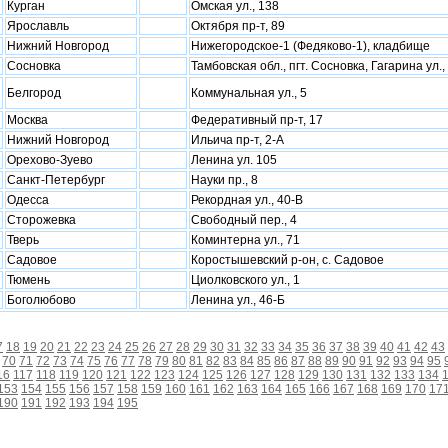
Курган
Омская ул., 138
Ярославль
Октября пр-т, 89
Нижний Новгород
Нижегородское-1 (Федяково-1), кладбище
Сосновка
Тамбовская обл., пгт. Сосновка, Гагарина ул.,
Белгород
Коммунальная ул., 5
Москва
Федеративный пр-т, 17
Нижний Новгород
Ильича пр-т, 2-А
Орехово-Зуево
Ленина ул. 105
Санкт-Петербург
Науки пр., 8
Одесса
Рекордная ул., 40-В
Сторожевка
Свободный пер., 4
Тверь
Коминтерна ул., 71
Садовое
Коростышевский р-он, с. Садовое
Тюмень
Циолковского ул., 1
Боголюбово
Ленина ул., 46-Б
7
18
19
20
21
22
23
24
25
26
27
28
29
30
31
32
33
34
35
36
37
38
39
40
41
42
43
70
71
72
73
74
75
76
77
78
79
80
81
82
83
84
85
86
87
88
89
90
91
92
93
94
95
16
117
118
119
120
121
122
123
124
125
126
127
128
129
130
131
132
133
134
153
154
155
156
157
158
159
160
161
162
163
164
165
166
167
168
169
170
17
190
191
192
193
194
195