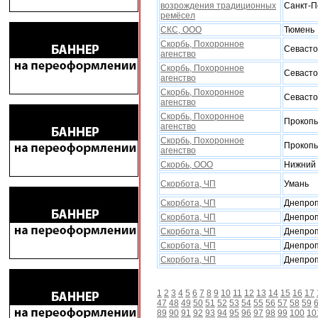
возрождения традиционных
Санкт-П
ремёсел
СКС, ООО
Тюмень
Скорбь, Поxоронное
Севасто
агенство
Скорбь, Поxоронное
Севасто
агенство
Скорбь, Поxоронное
Севасто
агенство
Скорбь, Поxоронное
Прокопь
агенство
Скорбь, Поxоронное
Прокопь
агенство
Скорбь, ООО
Нижний 
Скорбота, ЧП
Умань
Скорбота, ЧП
Днепроп
Скорбота, ЧП
Днепроп
Скорбота, ЧП
Днепроп
Скорбота, ЧП
Днепроп
Скорбота, ЧП
Днепроп
1
2
3
4
5
6
7
8
9
10
11
12
13
14
15
16
17
47
48
49
50
51
52
53
54
55
56
57
58
59
89
90
91
92
93
94
95
96
97
98
99
100
10