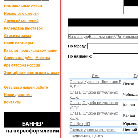
Поминальные свечи
Некролог о смерти
Доска объявлений
Календарь выставок
Стихи на заказ
На главную
/
База компаний
/
Ритуальные
Наши партнеры
По городу:
Каталог продукции компаний
По названию:
Список кладбищ Москвы
Крематории России
Эпитафии животным в стихах
Имя
Го
Славич, Кузница, Шпильков В
Пенза
А, ИП
Отзывы о нашей работе
Слава, Служба ритуальныx
Чебокс
Наши дипломы
услуг
Контакты
Слава, Служба ритуальныx
Канаш
услуг
Слава, Служба ритуальныx
Канаш
услуг
Слабун, ЧП
Юрьевк
Скульптурная мастерская
Нижний 
Скудельник, Центр