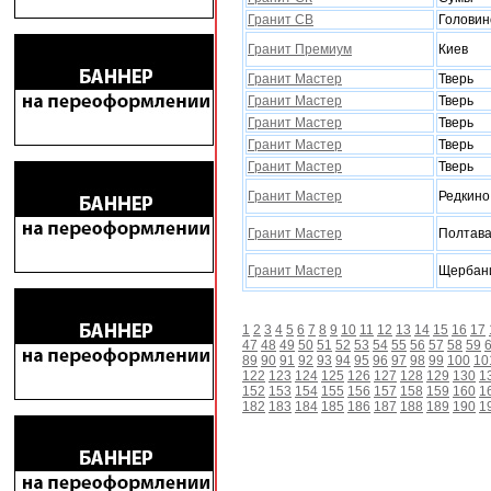
Гранит СВ
Головин
Гранит Премиум
Киев
Гранит Мастер
Тверь
Гранит Мастер
Тверь
Гранит Мастер
Тверь
Гранит Мастер
Тверь
Гранит Мастер
Тверь
Гранит Мастер
Редкино
Гранит Мастер
Полтав
Гранит Мастер
Щербан
1
2
3
4
5
6
7
8
9
10
11
12
13
14
15
16
17
47
48
49
50
51
52
53
54
55
56
57
58
59
89
90
91
92
93
94
95
96
97
98
99
100
10
122
123
124
125
126
127
128
129
130
1
152
153
154
155
156
157
158
159
160
1
182
183
184
185
186
187
188
189
190
1