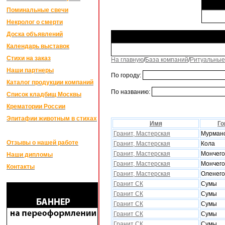
Поминальные свечи
Некролог о смерти
Доска объявлений
Календарь выставок
Стихи на заказ
На главную
/
База компаний
/
Ритуальные
Наши партнеры
По городу:
Каталог продукции компаний
По названию:
Список кладбищ Москвы
Крематории России
Эпитафии животным в стихах
Имя
Го
Гранит, Мастерская
Мурман
Отзывы о нашей работе
Гранит, Мастерская
Кола
Гранит, Мастерская
Мончего
Наши дипломы
Гранит, Мастерская
Мончего
Контакты
Гранит, Мастерская
Оленего
Гранит СК
Сумы
Гранит СК
Сумы
Гранит СК
Сумы
Гранит СК
Сумы
Гранит СК
Сумы